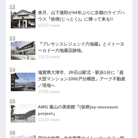
12
来月、山下達郎が44年ぶりに京都のライブハ
ウス『拾得(じっとく)』に帰って来る!!
13250 views
13
『プレサンスレジェンド六地蔵』とイトーヨ
ーカドー六地蔵店跡地。
13179 views
14
滋賀県大津市、JR石山駅北・駅歩1分に「超
大型マンション1000戸分構想」アーク不動産
／現地へ
13135 views
15
AMG 嵐山の美術館『(仮称)ay-museaum
project』
12143 views
16