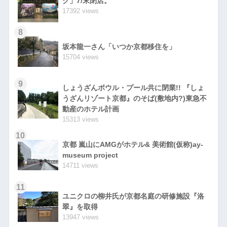
ク」7/末閉店。
17392 views
8
坂本龍一さん「いつか京都移住を」
15704 views
9
しょうざんボウル・プール共に閉業!! 『しょ
うざんリゾート京都』のそば(敷地内?)東急不
動産のホテル計画
15313 views
10
京都 嵐山にAMGがホテル& 美術館(仮称)ay-
museum project
14711 views
11
ユニクロの柳井氏が京都名庭の研修施設『洛
翠』を取得
13947 views