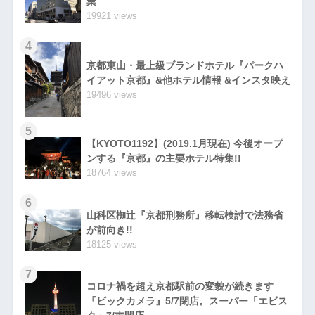
業
19921 views
4
京都東山・最上級ブランドホテル『パークハ
イアット京都』&他ホテル情報 &インスタ映え
19496 views
5
【KYOTO1192】(2019.1月現在) 今後オープ
ンする『京都』の主要ホテル特集!!
18764 views
6
山科区椥辻『京都刑務所』移転検討で法務省
が前向き!!
18125 views
7
コロナ禍を超え京都駅前の変貌が続きます
『ビックカメラ』5/7閉店。スーパー「エビス