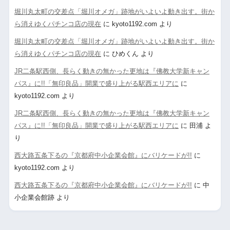
堀川丸太町の交差点「堀川オメガ」跡地がいよいよ動き出す。街か
ら消えゆくパチンコ店の現在
に
kyoto1192.com
より
堀川丸太町の交差点「堀川オメガ」跡地がいよいよ動き出す。街か
ら消えゆくパチンコ店の現在
に
ひめくん
より
JR二条駅西側、長らく動きの無かった更地は『佛教大学新キャン
パス』に!!「無印良品」開業で盛り上がる駅西エリアに
に
kyoto1192.com
より
JR二条駅西側、長らく動きの無かった更地は『佛教大学新キャン
パス』に!!「無印良品」開業で盛り上がる駅西エリアに
に
田浦
よ
り
西大路五条下るの『京都府中小企業会館』にバリケードが!!
に
kyoto1192.com
より
西大路五条下るの『京都府中小企業会館』にバリケードが!!
に
中
小企業会館跡
より