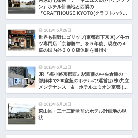
河原町七条東『アーキエムズ&セイケンプラ
ン』ホテル計画地と西隣の
『CRAFTHOUSE KYOTO(クラフトハウス
京都)』
2019年5月26日
世界も視野にゴリップ(京都市下京区)／牛カ
ツ専門店「京都勝牛」を５年後、現在の４
倍の国内外３００店体制を目指す
2019年5月11日
JR『梅小路京都西』駅西側の中央倉庫の一
部解体で200室超のホテルに!運営は(株)共立
メンテナンス & ホテルエミオン京都 (仮
称)京の食と職の商業拠点& 七条通
2019年5月10日
東山区・三十三間堂前のホテル計画地の現
状