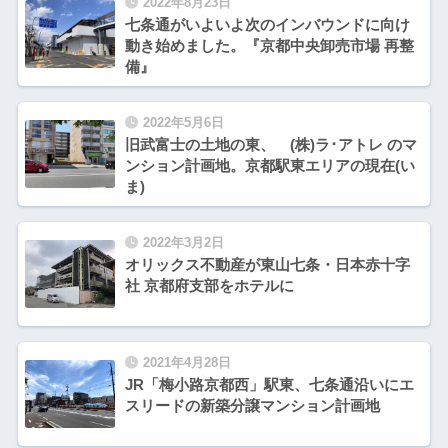
2022年8月23日
七条通がいよいよ次のインバウンドに向け
動き始めました。『京都中央卸売市場 再整
備』
2022年5月6日
旧武富士の土地の東、 (株)ラ･アトレ のマ
ンション計画地。京都駅東エリアの現在(い
ま)
2022年3月2日
オリックス不動産が東山七条・日本赤十字
社 京都府支部をホテルに
2021年4月28日
JR「梅小路京都西」駅東、七条通沿いにエ
スリードの新築分譲マンション計画地