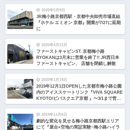
2020年5月9日
JR梅小路京都西駅・京都中央卸売市場直結
『ホテル エミオン 京都』開業が7/27に延期
に
2020年4月21日
ファーストキャビンST. 京都梅小路
RYOKANは3月末に営業を終了!! JR西日本
ファーストキャビン、 店舗を閉鎖し解散
2020年1月14日
2019年12月1日OPENした京都市梅小路公園
内のアイススケートリンク『VIVA SQUARE
KYOTO/ビバスクエア京都 』〜3/1まで営
業 & そびえ建つホテル群達
2019年11月6日
劇的な変化を見せる梅小路京都西駅エリア
にて『屋台×空地の実証実験~梅小路ハイラ