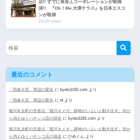
店!! すでに長谷工コーポレーションが取得
済!! 『Oh！Me 大津テラス』を日本エスコ
ンが取得
10138 views
最近のコメント
「四条大宮」周辺の変化
に
kyoto1192.com
より
「四条大宮」周辺の変化
に
nl
より
堀川丸太町の交差点「堀川オメガ」跡地がいよいよ動き出す。街か
ら消えゆくパチンコ店の現在
に
kyoto1192.com
より
堀川丸太町の交差点「堀川オメガ」跡地がいよいよ動き出す。街か
ら消えゆくパチンコ店の現在
に
ひめくん
より