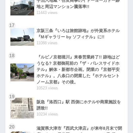
宇治六地蔵・住友商事のイトーヨーカドー跡
地と周辺マンション騰落率!!
11443 views
17
京阪三条『いろは旅館跡地』が外資系ホテル
『Mギャラリー by ソフィテル』に!!
11088 views
18
『ルビノ京都堀川』来春営業終了!! 跡地はど
うなる? 京都御苑前の『ザ・パレスサイドホ
テル』解体・新都市企画。閉業の『京都平安
ホテル』。八条口の閉業した『ホテルセント
ノーム京都』その後。
10523 views
19
阪急『洛西口』駅 西側にホテルや商業施設を
誘致!!
10234 views
20
滋賀県大津市『西武大津店』が来年8月末で閉