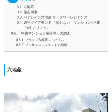
六地蔵
住友商事
パデシオン六地蔵 ザ・タワーレジデンス
週刊ダイアモンド 『損しない マンション×戸建
て×中古リノベ』
「中古マンション騰落率」大調査
ブランズ六地蔵ユニハイム
プレサンスレジェンド六地蔵
六地蔵