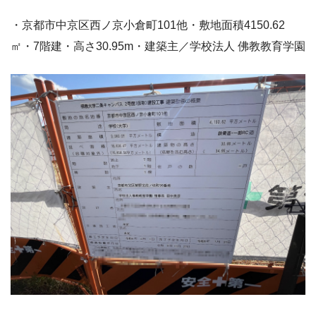
・京都市中京区西ノ京小倉町101他・敷地面積4150.62
㎡・7階建・高さ30.95m・建築主／学校法人 佛教教育学園