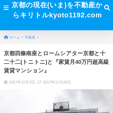
京都の現在(いま)を不動産か
らキリトルkyoto1192.com
ホーム
不動産
京都四條南座とロームシアター京都と十
二十二(トニトニ)と『家賃月40万円超高級
賃貸マンション』
2017年12月9日
2017年12月20日