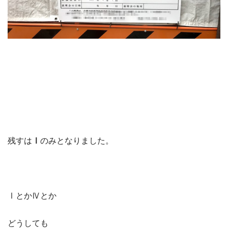
残すは
Ⅰ
のみとなりました。
ⅠとかⅣとか
どうしても