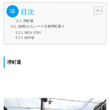
目次
堺町通
(仮称)エルシード京都堺町通Ⅱ
RESI STAY
錦市場
堺町通