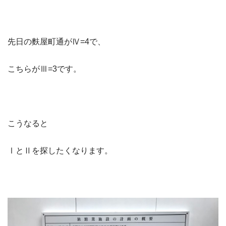
先日の麩屋町通がⅣ=4で、
こちらがⅢ=3です。
こうなると
ⅠとⅡを探したくなります。