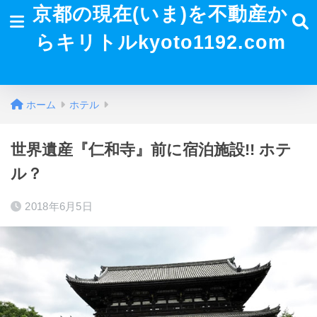
京都の現在(いま)を不動産か
らキリトルkyoto1192.com
ホーム
ホテル
世界遺産『仁和寺』前に宿泊施設!! ホテ
ル？
2018年6月5日