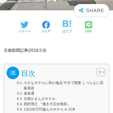
ツイート
シェア
はてブ
LINE
京都新聞記事(2018.5.9)
目次
小さなホテルに和の逸品 中京で開業 しつらえに高
級漆器
釜座通
京都かまんざホテル
西村博之 『働き方完全無双』
1泊100万円越えのホテル in 日本