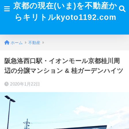
京都の現在(いま)を不動産か
らキリトルkyoto1192.com
ホーム
不動産
阪急洛西口駅・イオンモール京都桂川周
辺の分譲マンション & 桂ガーデンハイツ
2020年1月22日