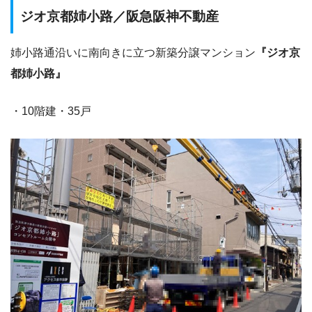
ジオ京都姉小路／阪急阪神不動産
姉小路通沿いに南向きに立つ新築分譲マンション
『ジオ京
都姉小路』
・10階建・35戸