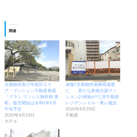
関連
京都御所南小学校区エリ
速報!!京都御所南柳馬場通
ア・マンション不動産相場
に 新たな新築分譲マン
『グラン リソシエ御所南 夷
ション計画地が!!三井不動産
町』販売開始は令和2年5月
レジデンシャル・東レ建設
中旬予定
2020年8月29日
2020年4月19日
不動産
ホテル