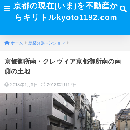
京都の現在(いま)を不動産か
らキリトルkyoto1192.com
ホーム
新築分譲マンション
京都御所南・クレヴィア京都御所南の南
側の土地
2018年1月9日
2018年1月12日