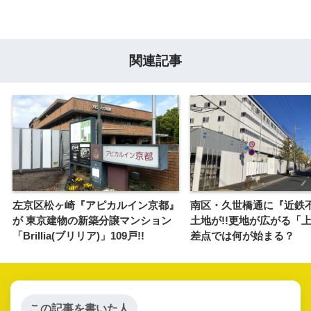
関連記事
左京区松ヶ崎『アピカルイン京都』
南区・久世橋通に『近鉄
が 東京建物の新築分譲マンション
土地が!!更地が広がる「
「Brillia(ブリリア)」109戸!!
差点では何が始まる？
この記事を書いた人