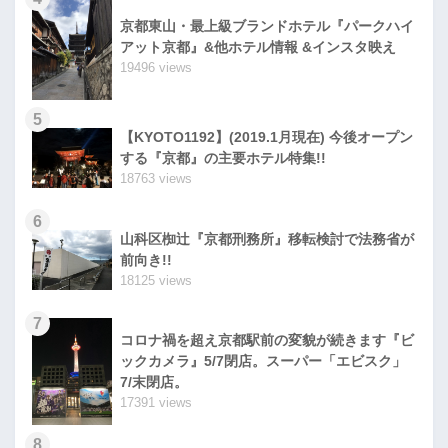
京都東山・最上級ブランドホテル『パークハイ
アット京都』&他ホテル情報 &インスタ映え
19496 views
5
【KYOTO1192】(2019.1月現在) 今後オープン
する『京都』の主要ホテル特集!!
18763 views
6
山科区椥辻『京都刑務所』移転検討で法務省が
前向き!!
18125 views
7
コロナ禍を超え京都駅前の変貌が続きます『ビ
ックカメラ』5/7閉店。スーパー「エビスク」
7/末閉店。
17391 views
8