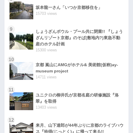
坂本龍一さん「いつか京都移住を」
15703 views
9
しょうざんボウル・プール共に閉業!! 『しょう
ざんリゾート京都』のそば(敷地内?)東急不動
産のホテル計画
15300 views
10
京都 嵐山にAMGがホテル& 美術館(仮称)ay-
museum project
14711 views
11
ユニクロの柳井氏が京都名庭の研修施設『洛
翠』を取得
13403 views
12
来月、山下達郎が44年ぶりに京都のライブハウ
ス『拾得(じっとく)』に帰って来る!!