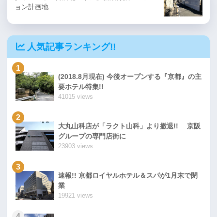
ョン計画地
人気記事ランキング!!
1
(2018.8月現在) 今後オープンする『京都』の主
要ホテル特集!!
41015 views
2
大丸山科店が「ラクト山科」より撤退!! 京阪
グループの専門店街に
23903 views
3
速報!! 京都ロイヤルホテル＆スパが1月末で閉
業
19921 views
4