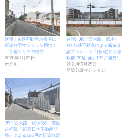
速報!! 名鉄不動産が梅津に
速報!! JR『西大路』駅歩4
新築分譲マンション用地!!
分! 名鉄不動産による新築分
京都エリアの物件
譲マンション『(仮称)西大路
2020年1月29日
駅前 PFI計画』109戸発見!
ホテル
2021年5月25日
新築分譲マンション
JR「西大路」駅歩5分、南区
吉祥院『JR西日本不動産開
発』による156戸の新築分譲