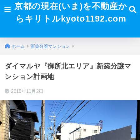
京都の現在(いま)を不動産か
らキリトルkyoto1192.com
ホーム
新築分譲マンション
ダイマルヤ『御所北エリア』新築分譲マ
ンション計画地
2019年11月2日