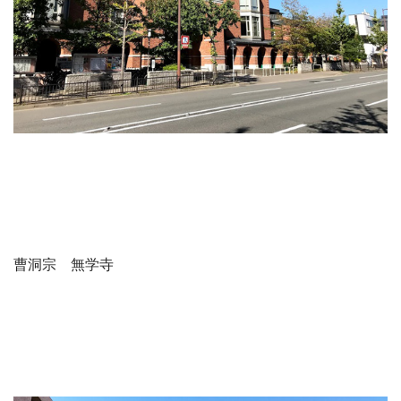
曹洞宗 無学寺