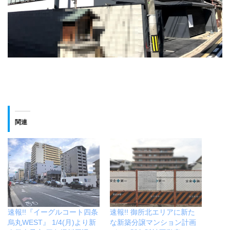
関連
速報!!『イーグルコート四条
速報!! 御所北エリアに新た
烏丸WEST』 1/4(月)より新
な新築分譲マンション計画