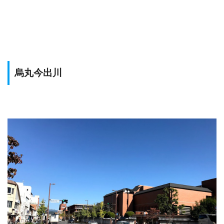
烏丸今出川