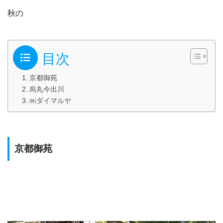
秋の
目次
京都御苑
烏丸今出川
㈱ダイマルヤ
京都御苑