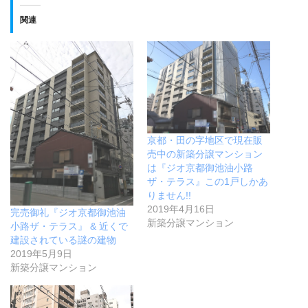
関連
京都・田の字地区で現在販
売中の新築分譲マンション
は『ジオ京都御池油小路
ザ・テラス』この1戸しかあ
りません!!
2019年4月16日
完売御礼『ジオ京都御池油
新築分譲マンション
小路ザ・テラス』 & 近くで
建設されている謎の建物
2019年5月9日
新築分譲マンション