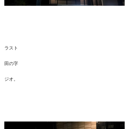
ラスト
田の字
ジオ。