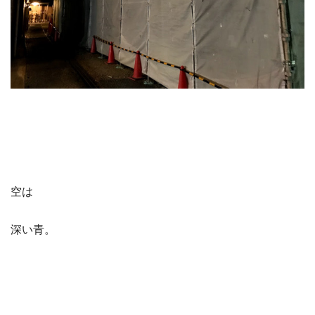
空は
深い青。