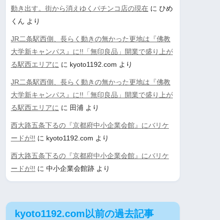
動き出す。街から消えゆくパチンコ店の現在
に
ひめ
くん
より
JR二条駅西側、長らく動きの無かった更地は『佛教
大学新キャンパス』に!!「無印良品」開業で盛り上が
る駅西エリアに
に
kyoto1192.com
より
JR二条駅西側、長らく動きの無かった更地は『佛教
大学新キャンパス』に!!「無印良品」開業で盛り上が
る駅西エリアに
に
田浦
より
西大路五条下るの『京都府中小企業会館』にバリケ
ードが!!
に
kyoto1192.com
より
西大路五条下るの『京都府中小企業会館』にバリケ
ードが!!
に
中小企業会館跡
より
kyoto1192.com以前の過去記事