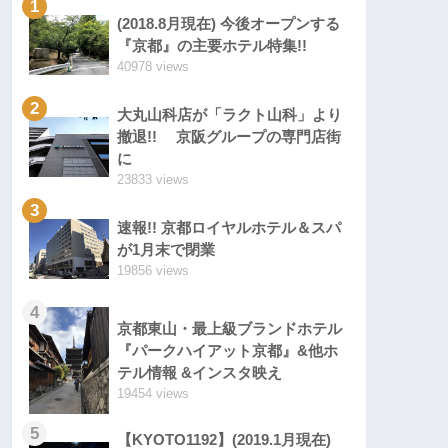
1
(2018.8月現在) 今後オープンする
『京都』の主要ホテル特集!!
40978 views
2
大丸山科店が「ラクト山科」より
撤退!! 京阪グループの専門店街
に
23833 views
3
速報!! 京都ロイヤルホテル＆スパ
が1月末で閉業
19856 views
4
京都東山・最上級ブランドホテル
『パークハイアット京都』&他ホ
テル情報 &インスタ映え
19454 views
5
【KYOTO1192】(2019.1月現在)