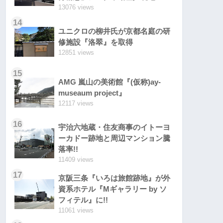
13076 views
14
ユニクロの柳井氏が京都名庭の研
修施設『洛翠』を取得
12851 views
15
AMG 嵐山の美術館『(仮称)ay-
museaum project』
12117 views
16
宇治六地蔵・住友商事のイトーヨ
ーカドー跡地と周辺マンション騰
落率!!
11409 views
17
京阪三条『いろは旅館跡地』が外
資系ホテル『Mギャラリー by ソ
フィテル』に!!
11061 views