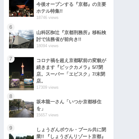
今後オープンする『京都』の主要
ホテル特集!!
18746 views
6
山科区椥辻『京都刑務所』移転検
討で法務省が前向き!!
18094 views
7
コロナ禍を超え京都駅前の変貌が
続きます『ビックカメラ』5/7閉
店。スーパー「エビスク」7/末閉
店。
17309 views
8
坂本龍一さん「いつか京都移住
を」
15657 views
9
しょうざんボウル・プール共に閉
業!! 『しょうざんリゾート京都』