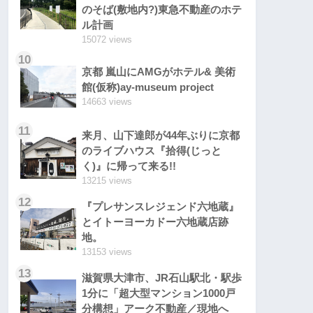
のそば(敷地内?)東急不動産のホテ
ル計画
15072 views
10
京都 嵐山にAMGがホテル& 美術
館(仮称)ay-museum project
14663 views
11
来月、山下達郎が44年ぶりに京都
のライブハウス『拾得(じっと
く)』に帰って来る!!
13215 views
12
『プレサンスレジェンド六地蔵』
とイトーヨーカドー六地蔵店跡
地。
13153 views
13
滋賀県大津市、JR石山駅北・駅歩
1分に「超大型マンション1000戸
分構想」アーク不動産／現地へ