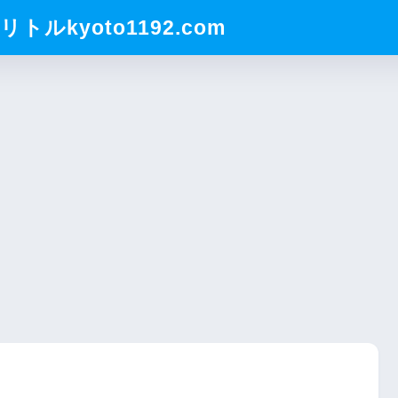
ルkyoto1192.com