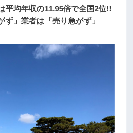
均年収の11.95倍で全国2位!!
い急がず」業者は「売り急がず」