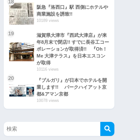
18
阪急『洛西口』駅 西側にホテルや
商業施設を誘致!!
10189 views
19
滋賀県大津市『西武大津店』が来
年8月末で閉店!! すでに長谷工コー
ポレーションが取得済!! 『Oh！
Me 大津テラス』を日本エスコン
が取得
10116 views
20
『ブルガリ』が日本でホテルを開
業します!! パークハイアット京
都&アマン京都
10078 views