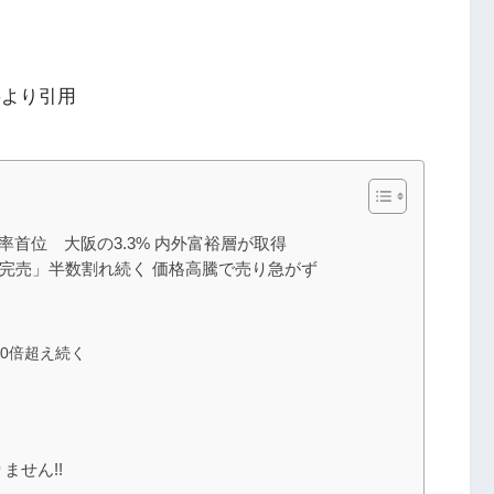
事より引用
率首位 大阪の3.3% 内外富裕層が取得
時完売」半数割れ続く 価格高騰で売り急がず
10倍超え続く
ません!!