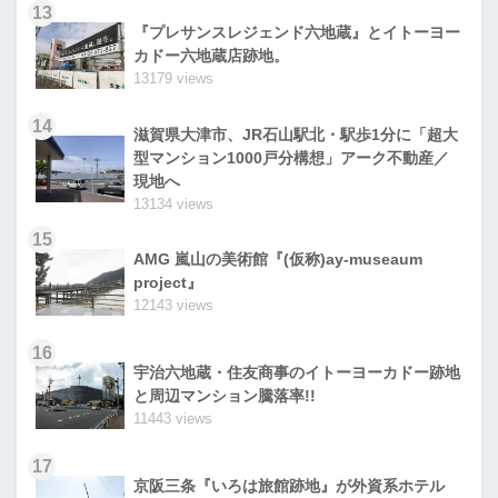
13
『プレサンスレジェンド六地蔵』とイトーヨー
カドー六地蔵店跡地。
13179 views
14
滋賀県大津市、JR石山駅北・駅歩1分に「超大
型マンション1000戸分構想」アーク不動産／
現地へ
13134 views
15
AMG 嵐山の美術館『(仮称)ay-museaum
project』
12143 views
16
宇治六地蔵・住友商事のイトーヨーカドー跡地
と周辺マンション騰落率!!
11443 views
17
京阪三条『いろは旅館跡地』が外資系ホテル