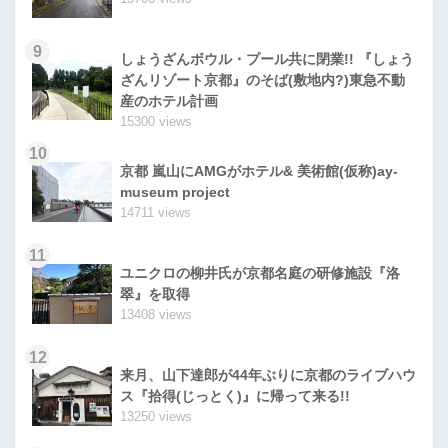
9
しょうざんボウル・プール共に閉業!! 『しょう
ざんリゾート京都』のそば(敷地内?)東急不動
産のホテル計画
15300 views
10
京都 嵐山にAMGがホテル& 美術館(仮称)ay-
museum project
14711 views
11
ユニクロの柳井氏が京都名庭の研修施設『洛
翠』を取得
13408 views
12
来月、山下達郎が44年ぶりに京都のライブハウ
ス『拾得(じっとく)』に帰って来る!!
13250 views