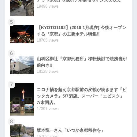
19496 views
5
【KYOTO1192】(2019.1月現在) 今後オープン
する『京都』の主要ホテル特集!!
18763 views
6
山科区椥辻『京都刑務所』移転検討で法務省が
前向き!!
18125 views
7
コロナ禍を超え京都駅前の変貌が続きます『ビ
ックカメラ』5/7閉店。スーパー「エビスク」
7/末閉店。
17391 views
8
坂本龍一さん「いつか京都移住を」
15703 views