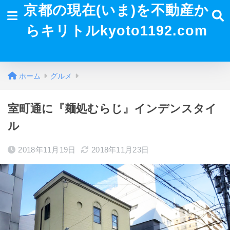
京都の現在(いま)を不動産か
らキリトルkyoto1192.com
ホーム
グルメ
室町通に『麺処むらじ』インデンスタイ
ル
2018年11月19日
2018年11月23日