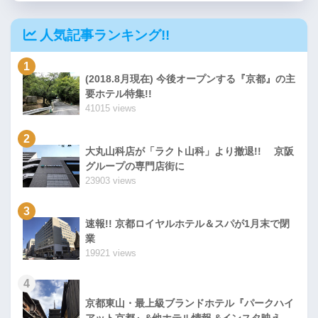
人気記事ランキング!!
1
(2018.8月現在) 今後オープンする『京都』の主
要ホテル特集!!
41015 views
2
大丸山科店が「ラクト山科」より撤退!! 京阪
グループの専門店街に
23903 views
3
速報!! 京都ロイヤルホテル＆スパが1月末で閉
業
19921 views
4
京都東山・最上級ブランドホテル『パークハイ
アット京都』&他ホテル情報 &インスタ映え