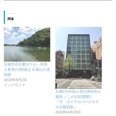
関連
京都市内主要ホテル・外国
人客初の4割超え & 嵐山の美
術館
2018年8月2日
インバウンド
京都2月外国人宿泊者割合が
最高 ／この13日開業!!
『ザ ロイヤルパークホテ
ル京都四条』
2018年4月10日