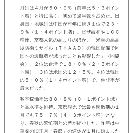
月別は４月が５０・９％（前年比５・３ポイン
ト増）と特に高く、初めて過半数を占めた。出
身国・地域別は中国が昨年に続き１位で２３・
９％（１・４ポイント増）。ビザ緩和やＬＣＣ
増便、京都人気の高まりのほか、「米軍の高高
度防衛ミサイル（ＴＨＡＡＤ）の韓国配備で同
国への渡航者が減ったことも影響した」（同協
会）。２位は台湾で１８・０％（２・３ポイン
ト減）、３位は米国の１２・５％。４位は韓国
の５・０％（１・４ポイント増）で、伸び率が
最大だった。
客室稼働率は８８・８％（０・１ポイント減）
と高水準を維持。京都観光では最も閑散期の１
月でも７５・７％（４・３ポイント増）とな
り、春秋の繁忙期との差が縮小した。昨年は中
華圏の旧正月「春節」の連休が１月に始まった