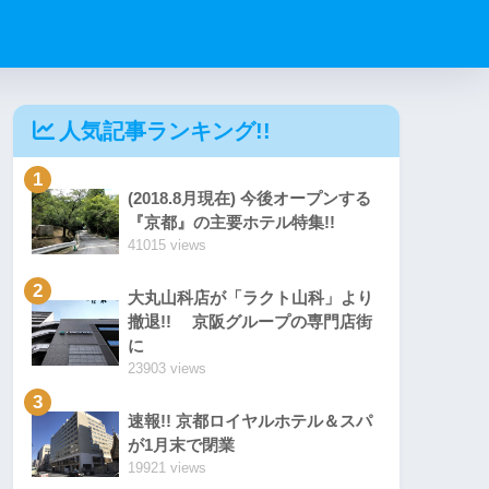
人気記事ランキング!!
1
(2018.8月現在) 今後オープンする
『京都』の主要ホテル特集!!
41015 views
2
大丸山科店が「ラクト山科」より
撤退!! 京阪グループの専門店街
に
23903 views
3
速報!! 京都ロイヤルホテル＆スパ
が1月末で閉業
19921 views