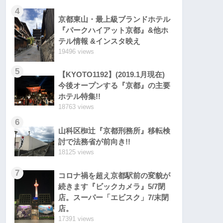
4
京都東山・最上級ブランドホテル
『パークハイアット京都』&他ホ
テル情報 &インスタ映え
19496 views
5
【KYOTO1192】(2019.1月現在)
今後オープンする『京都』の主要
ホテル特集!!
18763 views
6
山科区椥辻『京都刑務所』移転検
討で法務省が前向き!!
18125 views
7
コロナ禍を超え京都駅前の変貌が
続きます『ビックカメラ』5/7閉
店。スーパー「エビスク」7/末閉
店。
17391 views