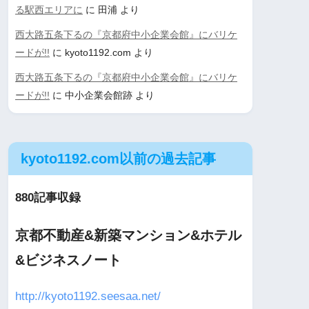
る駅西エリアに
に
田浦
より
西大路五条下るの『京都府中小企業会館』にバリケ
ードが!!
に
kyoto1192.com
より
西大路五条下るの『京都府中小企業会館』にバリケ
ードが!!
に
中小企業会館跡
より
kyoto1192.com以前の過去記事
880記事収録
京都不動産&新築マンション&ホテル
&ビジネスノート
http://kyoto1192.seesaa.net/