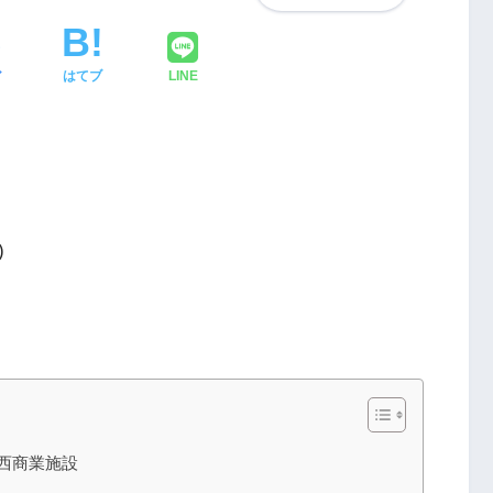
ア
はてブ
LINE
)
駅西商業施設