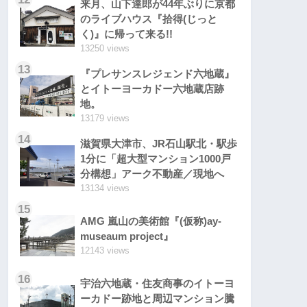
来月、山下達郎が44年ぶりに京都
のライブハウス『拾得(じっと
く)』に帰って来る!!
13250 views
13
『プレサンスレジェンド六地蔵』
とイトーヨーカドー六地蔵店跡
地。
13179 views
14
滋賀県大津市、JR石山駅北・駅歩
1分に「超大型マンション1000戸
分構想」アーク不動産／現地へ
13134 views
15
AMG 嵐山の美術館『(仮称)ay-
museaum project』
12143 views
16
宇治六地蔵・住友商事のイトーヨ
ーカドー跡地と周辺マンション騰