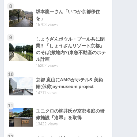
8
坂本龍一さん「いつか京都移住
を」
15703 views
9
しょうざんボウル・プール共に閉
業!! 『しょうざんリゾート京都』
のそば(敷地内?)東急不動産のホテ
ル計画
15302 views
10
京都 嵐山にAMGがホテル& 美術
館(仮称)ay-museum project
14711 views
11
ユニクロの柳井氏が京都名庭の研
修施設『洛翠』を取得
13422 views
12