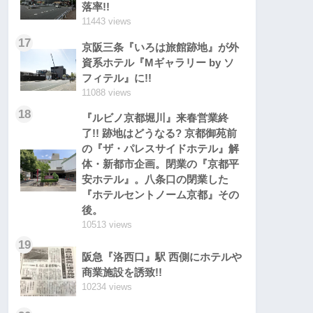
落率!!
11443 views
17
京阪三条『いろは旅館跡地』が外
資系ホテル『Mギャラリー by ソ
フィテル』に!!
11088 views
18
『ルビノ京都堀川』来春営業終
了!! 跡地はどうなる? 京都御苑前
の『ザ・パレスサイドホテル』解
体・新都市企画。閉業の『京都平
安ホテル』。八条口の閉業した
『ホテルセントノーム京都』その
後。
10513 views
19
阪急『洛西口』駅 西側にホテルや
商業施設を誘致!!
10234 views