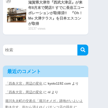
20
滋賀県大津市『西武大津店』が来
年8月末で閉店!! すでに長谷工コー
ポレーションが取得済!! 『Oh！
Me 大津テラス』を日本エスコン
が取得
10137 views
最近のコメント
「四条大宮」周辺の変化
に
kyoto1192.com
より
「四条大宮」周辺の変化
に
nl
より
堀川丸太町の交差点「堀川オメガ」跡地がいよいよ
動き出す。街から消えゆくパチンコ店の現在
に