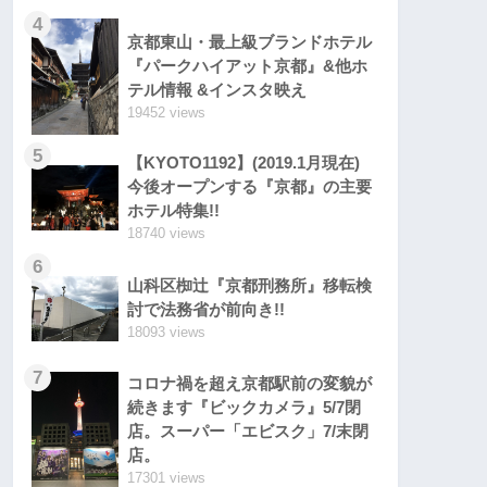
4
京都東山・最上級ブランドホテル
『パークハイアット京都』&他ホ
テル情報 &インスタ映え
19452 views
5
【KYOTO1192】(2019.1月現在)
今後オープンする『京都』の主要
ホテル特集!!
18740 views
6
山科区椥辻『京都刑務所』移転検
討で法務省が前向き!!
18093 views
7
コロナ禍を超え京都駅前の変貌が
続きます『ビックカメラ』5/7閉
店。スーパー「エビスク」7/末閉
店。
17301 views