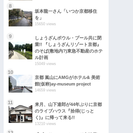
8
坂本龍一さん「いつか京都移住
を」
15650 views
9
しょうざんボウル・プール共に閉
業!! 『しょうざんリゾート京都』
のそば(敷地内?)東急不動産のホテ
ル計画
15049 views
10
京都 嵐山にAMGがホテル& 美術
館(仮称)ay-museum project
14659 views
11
来月、山下達郎が44年ぶりに京都
のライブハウス『拾得(じっと
く)』に帰って来る!!
13210 views
12