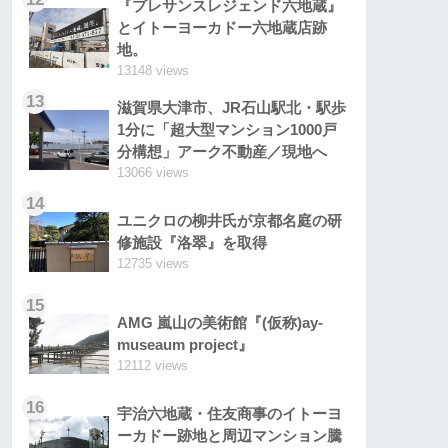
『プレサンスレジェンド六地蔵』
とイトーヨーカドー六地蔵店跡
地。
13148 views
13
滋賀県大津市、JR石山駅北・駅歩
1分に「超大型マンション1000戸
分構想」アーク不動産／現地へ
13066 views
14
ユニクロの柳井氏が京都名庭の研
修施設『洛翠』を取得
12735 views
15
AMG 嵐山の美術館『(仮称)ay-
museaum project』
12112 views
16
宇治六地蔵・住友商事のイトーヨ
ーカドー跡地と周辺マンション騰