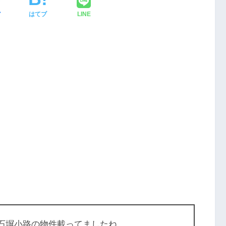
ア
はてブ
LINE
、石塀小路の物件載ってましたね。