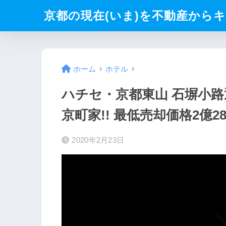
京都の現在(いま)を不動産からキリト
ホーム
ホテル
ハチセ・京都東山 石塀小
京町家!! 最低売却価格2億2
2020年2月23日