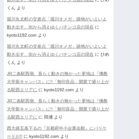
くん
より
堀川丸太町の交差点「堀川オメガ」跡地がいよいよ
動き出す。街から消えゆくパチンコ店の現在
に
kyoto1192.com
より
堀川丸太町の交差点「堀川オメガ」跡地がいよいよ
動き出す。街から消えゆくパチンコ店の現在
に
ひめ
くん
より
JR二条駅西側、長らく動きの無かった更地は『佛教
大学新キャンパス』に!!「無印良品」開業で盛り上が
る駅西エリアに
に
kyoto1192.com
より
JR二条駅西側、長らく動きの無かった更地は『佛教
大学新キャンパス』に!!「無印良品」開業で盛り上が
る駅西エリアに
に
田浦
より
西大路五条下るの『京都府中小企業会館』にバリケ
ードが!!
に
kyoto1192.com
より