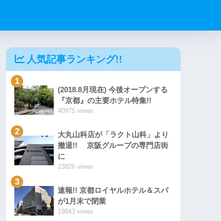
人気記事ランキング!!
1
(2018.8月現在) 今後オープンする
『京都』の主要ホテル特集!!
40975 views
2
大丸山科店が「ラクト山科」より
撤退!! 京阪グループの専門店街
に
23826 views
3
速報!! 京都ロイヤルホテル＆スパ
が1月末で閉業
19843 views