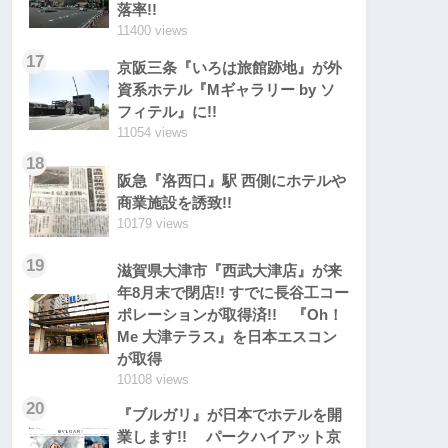
落率!!
11400 views
17
京阪三条『いろは旅館跡地』が外
資系ホテル『Mギャラリー by ソ
フィテル』に!!
11054 views
18
阪急『洛西口』駅 西側にホテルや
商業施設を誘致!!
10179 views
19
滋賀県大津市『西武大津店』が来
年8月末で閉店!! すでに長谷工コー
ポレーションが取得済!! 『Oh！
Me 大津テラス』を日本エスコン
が取得
10108 views
20
『ブルガリ』が日本でホテルを開
業します!! パークハイアット京