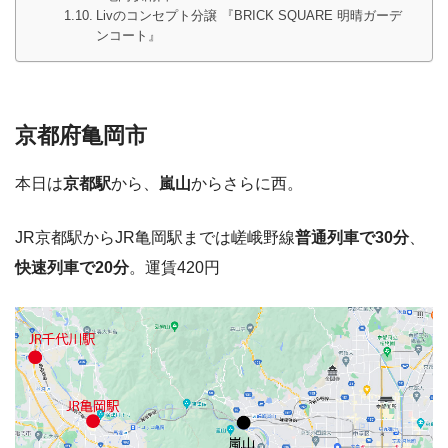
Livのコンセプト分譲 『BRICK SQUARE 明晴ガーデ
ンコート』
京都府亀岡市
本日は
京都駅
から、
嵐山
からさらに西。
JR京都駅からJR亀岡駅までは嵯峨野線
普通列車で30分
、
快速列車で20分
。運賃420円