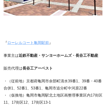
『
ローレルコート亀岡駅前
』
事業主は
近鉄不動産・サンヨーホームズ・長谷工不動産
販売代理は
長谷工アーベスト
・（従前地）京都府亀岡市余部町清水39番1、39番・40番
合併1、52番1、53番1、亀岡市追分町中河原22番
・（仮換地）亀岡市亀岡駅北土地区画整理事業区内17街区
11、17街区12、17街区13-1