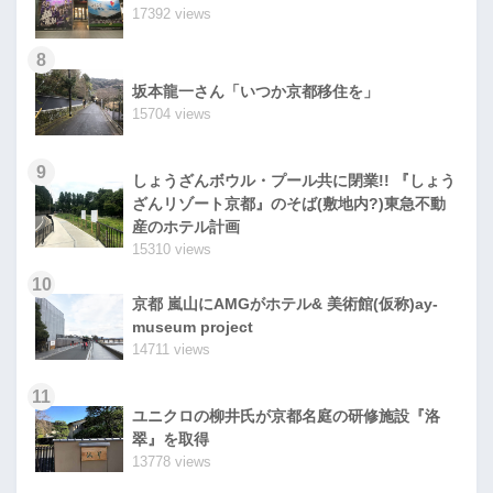
17392 views
8
坂本龍一さん「いつか京都移住を」
15704 views
9
しょうざんボウル・プール共に閉業!! 『しょう
ざんリゾート京都』のそば(敷地内?)東急不動
産のホテル計画
15310 views
10
京都 嵐山にAMGがホテル& 美術館(仮称)ay-
museum project
14711 views
11
ユニクロの柳井氏が京都名庭の研修施設『洛
翠』を取得
13778 views