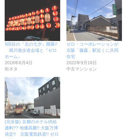
9回目の『京の七夕』開幕!!
ゼロ・コーポレーションが
堀川遊歩道会場と『ゼロ
京阪「藤森」駅近くに共同
ホーム』
住宅
2018年8月4日
2022年9月18日
街ネタ
中古マンション
(完全版) 京都のホテル供給
過剰?? 地価高騰!! 大阪万博
決定!! 京阪電気鉄道!! ゼロ