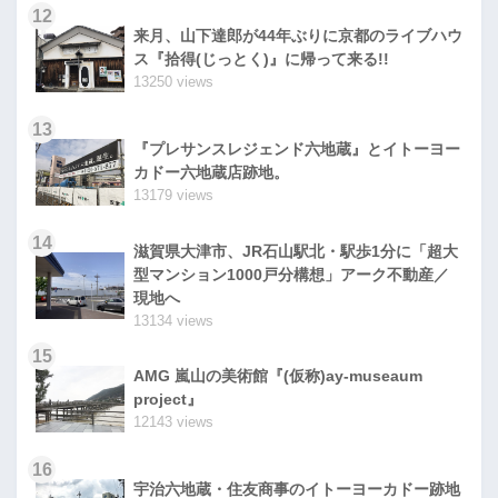
12
来月、山下達郎が44年ぶりに京都のライブハウ
ス『拾得(じっとく)』に帰って来る!!
13250 views
13
『プレサンスレジェンド六地蔵』とイトーヨー
カドー六地蔵店跡地。
13179 views
14
滋賀県大津市、JR石山駅北・駅歩1分に「超大
型マンション1000戸分構想」アーク不動産／
現地へ
13134 views
15
AMG 嵐山の美術館『(仮称)ay-museaum
project』
12143 views
16
宇治六地蔵・住友商事のイトーヨーカドー跡地