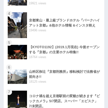
19921 views
4
京都東山・最上級ブランドホテル『パークハイ
アット京都』&他ホテル情報 &インスタ映え
19496 views
5
【KYOTO1192】(2019.1月現在) 今後オープン
する『京都』の主要ホテル特集!!
18764 views
6
山科区椥辻『京都刑務所』移転検討で法務省が
前向き!!
18125 views
7
コロナ禍を超え京都駅前の変貌が続きます『ビ
ックカメラ』5/7閉店。スーパー「エビスク」
7/末閉店。