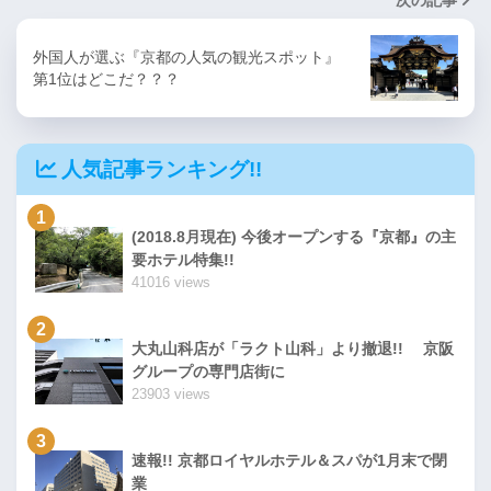
次の記事
外国人が選ぶ『京都の人気の観光スポット』
第1位はどこだ？？？
人気記事ランキング!!
1
(2018.8月現在) 今後オープンする『京都』の主
要ホテル特集!!
41016 views
2
大丸山科店が「ラクト山科」より撤退!! 京阪
グループの専門店街に
23903 views
3
速報!! 京都ロイヤルホテル＆スパが1月末で閉
業