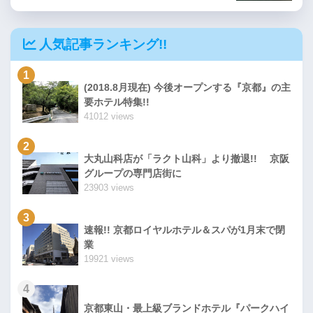
人気記事ランキング!!
1
(2018.8月現在) 今後オープンする『京都』の主
要ホテル特集!!
41012 views
2
大丸山科店が「ラクト山科」より撤退!! 京阪
グループの専門店街に
23903 views
3
速報!! 京都ロイヤルホテル＆スパが1月末で閉
業
19921 views
4
京都東山・最上級ブランドホテル『パークハイ