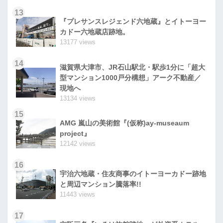
13
『プレサンスレジェンド六地蔵』とイトーヨー
カドー六地蔵店跡地。
13177 views
14
滋賀県大津市、JR石山駅北・駅歩1分に「超大
型マンション1000戸分構想」アーク不動産／
現地へ
13134 views
15
AMG 嵐山の美術館『(仮称)ay-museaum
project』
12142 views
16
宇治六地蔵・住友商事のイトーヨーカドー跡地
と周辺マンション騰落率!!
11443 views
17