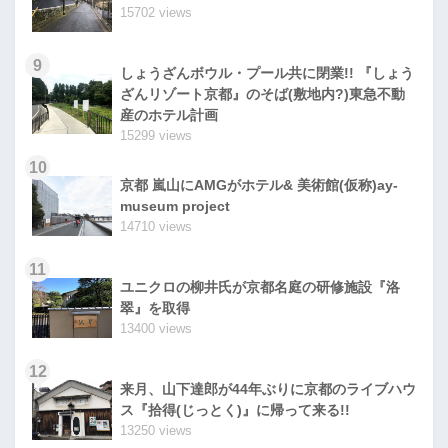
15702 views
9
しょうざんボウル・プール共に閉業!! 『しょう
ざんリゾート京都』のそば(敷地内?)東急不動
産のホテル計画
15299 views
10
京都 嵐山にAMGがホテル& 美術館(仮称)ay-
museum project
14710 views
11
ユニクロの柳井氏が京都名庭の研修施設『洛
翠』を取得
13400 views
12
来月、山下達郎が44年ぶりに京都のライブハウ
ス『拾得(じっとく)』に帰って来る!!
13250 views