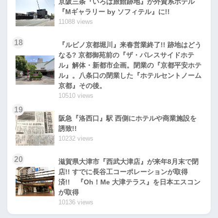
京阪三条『いろは旅館跡地』が外資系ホテル
『Mギャラリー by ソフィテル』に!!
11088 views
18
『ルビノ京都堀川』来春営業終了!! 跡地はどう
なる? 京都御苑前の『ザ・パレスサイドホテ
ル』解体・新都市企画。閉業の『京都平安ホテ
ル』。八条口の閉業した『ホテルセントノーム
京都』その後。
10510 views
19
阪急『洛西口』駅 西側にホテルや商業施設を
誘致!!
10232 views
20
滋賀県大津市『西武大津店』が来年8月末で閉
店!! すでに長谷工コーポレーションが取得
済!! 『Oh！Me 大津テラス』を日本エスコン
が取得
10136 views