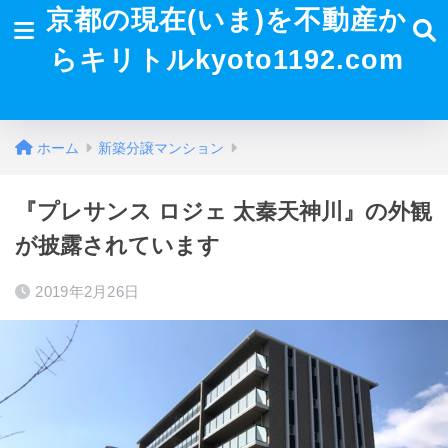
京都の現在(いま)を不動産か
らキリトルkyoto1192.com
ホーム
新築分譲マンション
『プレサンス ロジェ 太秦天神川』の外観
が披露されています
2019年2月26日