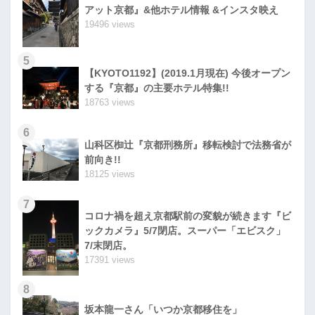
アット京都』&他ホテル情報 &インスタ映え
19496 views
5
【KYOTO1192】(2019.1月現在) 今後オープン
する『京都』の主要ホテル特集!!
18763 views
6
山科区椥辻『京都刑務所』移転検討で法務省が
前向き!!
18125 views
7
コロナ禍を超え京都駅前の変貌が続きます『ビ
ックカメラ』5/7閉店。スーパー「エビスク」
7/末閉店。
17391 views
8
坂本龍一さん「いつか京都移住を」