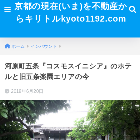
京都の現在(いま)を不動産か
らキリトルkyoto1192.com
ホーム
インバウンド
河原町五条『コスモスイニシア』のホテ
ルと旧五条楽園エリアの今
2018年6月20日