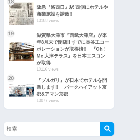
18
阪急『洛西口』駅 西側にホテルや
商業施設を誘致!!
10188 views
19
滋賀県大津市『西武大津店』が来
年8月末で閉店!! すでに長谷工コー
ポレーションが取得済!! 『Oh！
Me 大津テラス』を日本エスコン
が取得
10116 views
20
『ブルガリ』が日本でホテルを開
業します!! パークハイアット京
都&アマン京都
10077 views