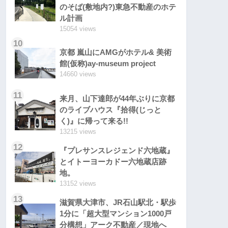
のそば(敷地内?)東急不動産のホテ
ル計画
15054 views
10
京都 嵐山にAMGがホテル& 美術
館(仮称)ay-museum project
14660 views
11
来月、山下達郎が44年ぶりに京都
のライブハウス『拾得(じっと
く)』に帰って来る!!
13215 views
12
『プレサンスレジェンド六地蔵』
とイトーヨーカドー六地蔵店跡
地。
13152 views
13
滋賀県大津市、JR石山駅北・駅歩
1分に「超大型マンション1000戸
分構想」アーク不動産／現地へ