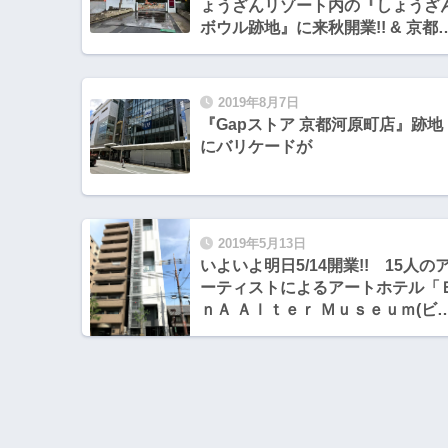
ょうざんリゾート内の『しょうざ
ボウル跡地』に来秋開業!! & 京都
リア・2020年今後開業する外資系
ホテル一覧
2019年8月7日
『Gapストア 京都河原町店』跡地
にバリケードが
2019年5月13日
いよいよ明日5/14開業!! 15人の
ーティストによるアートホテル「
ｎＡ Ａｌｔｅｒ Ｍｕｓｅｕｍ(ビー
エヌエーアルターミュージアム)」
& 河原町通沿い、四条〜五条間
ホテル建築ラッシュ!!