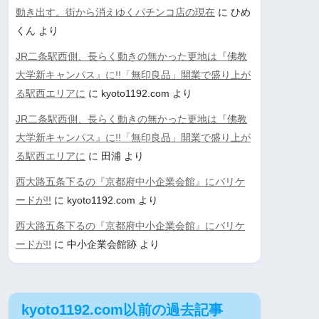
動き出す。街から消えゆくパチンコ店の現在
に
ひめ
くん
より
JR二条駅西側、長らく動きの無かった更地は『佛教
大学新キャンパス』に!!「無印良品」開業で盛り上が
る駅西エリアに
に
kyoto1192.com
より
JR二条駅西側、長らく動きの無かった更地は『佛教
大学新キャンパス』に!!「無印良品」開業で盛り上が
る駅西エリアに
に
田浦
より
西大路五条下るの『京都府中小企業会館』にバリケ
ードが!!
に
kyoto1192.com
より
西大路五条下るの『京都府中小企業会館』にバリケ
ードが!!
に
中小企業会館跡
より
kyoto1192.com以前の過去記事