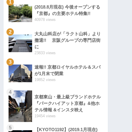
1
(2018.8月現在) 今後オープンする
『京都』の主要ホテル特集!!
40978 views
2
大丸山科店が「ラクト山科」より
撤退!! 京阪グループの専門店街
に
23833 views
3
速報!! 京都ロイヤルホテル＆スパ
が1月末で閉業
19852 views
4
京都東山・最上級ブランドホテル
『パークハイアット京都』&他ホ
テル情報 &インスタ映え
19454 views
5
【KYOTO1192】(2019.1月現在)