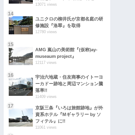
13071 views
14
ユニクロの柳井氏が京都名庭の研
修施設『洛翠』を取得
12780 views
15
AMG 嵐山の美術館『(仮称)ay-
museaum project』
12117 views
16
宇治六地蔵・住友商事のイトーヨ
ーカドー跡地と周辺マンション騰
落率!!
11409 views
17
京阪三条『いろは旅館跡地』が外
資系ホテル『Mギャラリー by ソ
フィテル』に!!
11061 views