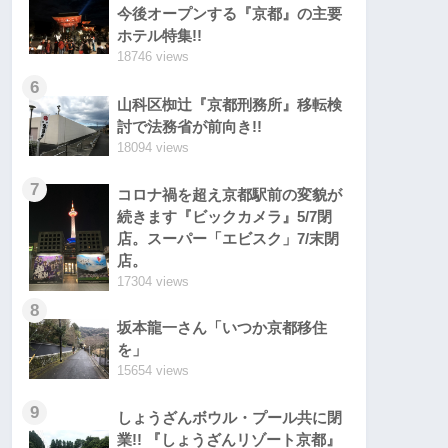
今後オープンする『京都』の主要
ホテル特集!!
18746 views
6
山科区椥辻『京都刑務所』移転検
討で法務省が前向き!!
18094 views
7
コロナ禍を超え京都駅前の変貌が
続きます『ビックカメラ』5/7閉
店。スーパー「エビスク」7/末閉
店。
17304 views
8
坂本龍一さん「いつか京都移住
を」
15654 views
9
しょうざんボウル・プール共に閉
業!! 『しょうざんリゾート京都』