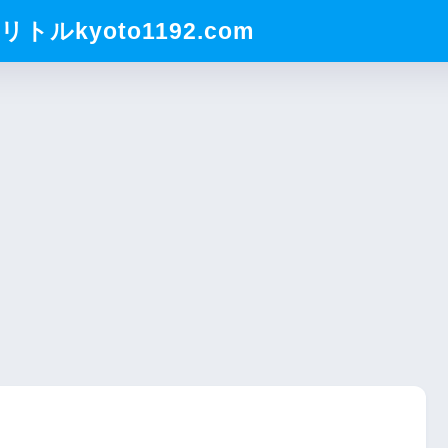
ルkyoto1192.com