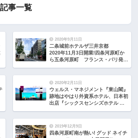
記事一覧
2020年9月11日
ン
二条城前ホテルザ三井京都
業
2020年11月3日開業!四条河原町か
ら五条河原町 フランス・パリ発
『フォションホテル京都』が2021
年3月開業!!ウェルス・マネジメン
ト他
2020年2月11日
テ
ウェルス・マネジメント『東山閣』
跡地はやはり外資系ホテル、日本初
出店『シックスセンシズホテル リ
ゾート スパ』
2019年12月9日
し
四条河原町南が熱い! グッド ネイチ