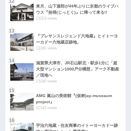
12
来月、山下達郎が44年ぶりに京都のライブハ
ウス『拾得(じっとく)』に帰って来る!!
13253 views
13
『プレサンスレジェンド六地蔵』とイトーヨ
ーカドー六地蔵店跡地。
13180 views
14
滋賀県大津市、JR石山駅北・駅歩1分に「超
大型マンション1000戸分構想」アーク不動産
／現地へ
13140 views
15
AMG 嵐山の美術館『(仮称)ay-museaum
project』
12143 views
16
宇治六地蔵・住友商事のイトーヨーカドー跡