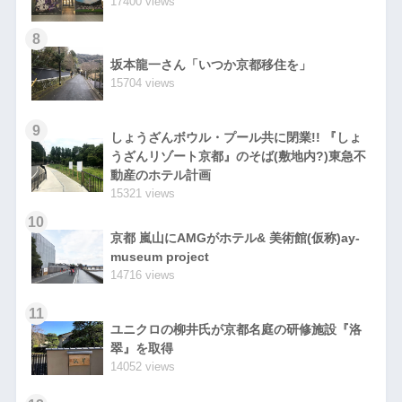
17400 views
8
坂本龍一さん「いつか京都移住を」
15704 views
9
しょうざんボウル・プール共に閉業!! 『しょ
うざんリゾート京都』のそば(敷地内?)東急不
動産のホテル計画
15321 views
10
京都 嵐山にAMGがホテル& 美術館(仮称)ay-
museum project
14716 views
11
ユニクロの柳井氏が京都名庭の研修施設『洛
翠』を取得
14052 views