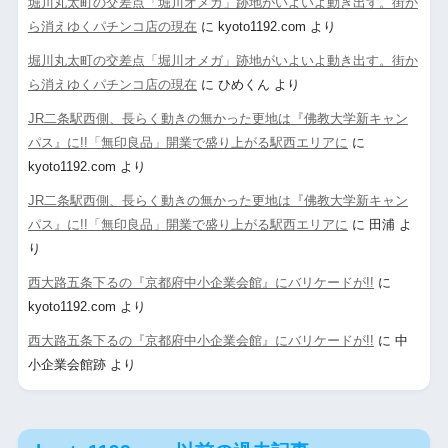
堀川丸太町の交差点「堀川オメガ」跡地がいよいよ動き出す。街か
ら消えゆくパチンコ店の現在
に
kyoto1192.com
より
堀川丸太町の交差点「堀川オメガ」跡地がいよいよ動き出す。街か
ら消えゆくパチンコ店の現在
に
ひめくん
より
JR二条駅西側、長らく動きの無かった更地は『佛教大学新キャン
パス』に!!「無印良品」開業で盛り上がる駅西エリアに
に
kyoto1192.com
より
JR二条駅西側、長らく動きの無かった更地は『佛教大学新キャン
パス』に!!「無印良品」開業で盛り上がる駅西エリアに
に
田浦
よ
り
西大路五条下るの『京都府中小企業会館』にバリケードが!!
に
kyoto1192.com
より
西大路五条下るの『京都府中小企業会館』にバリケードが!!
に
中
小企業会館跡
より