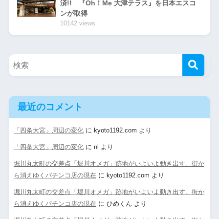
済!! 『Oh！Me 大津テラス』を日本エスコ
ンが取得
10142 views
最近のコメント
「四条大宮」周辺の変化
に
kyoto1192.com
より
「四条大宮」周辺の変化
に
nl
より
堀川丸太町の交差点「堀川オメガ」跡地がいよいよ動き出す。街か
ら消えゆくパチンコ店の現在
に
kyoto1192.com
より
堀川丸太町の交差点「堀川オメガ」跡地がいよいよ動き出す。街か
ら消えゆくパチンコ店の現在
に
ひめくん
より