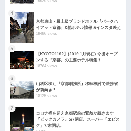
19929 views
4
京都東山・最上級ブランドホテル『パークハ
イアット京都』&他ホテル情報 &インスタ映え
19496 views
5
【KYOTO1192】(2019.1月現在) 今後オープ
ンする『京都』の主要ホテル特集!!
18764 views
6
山科区椥辻『京都刑務所』移転検討で法務省
が前向き!!
18125 views
7
コロナ禍を超え京都駅前の変貌が続きます
『ビックカメラ』5/7閉店。スーパー「エビス
ク」7/末閉店。