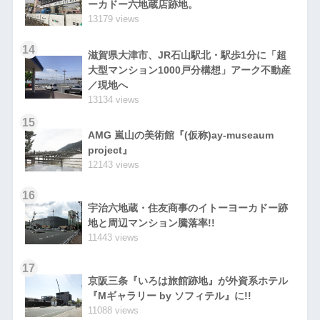
ーカドー六地蔵店跡地。
13179 views
14
滋賀県大津市、JR石山駅北・駅歩1分に「超
大型マンション1000戸分構想」アーク不動産
／現地へ
13134 views
15
AMG 嵐山の美術館『(仮称)ay-museaum
project』
12143 views
16
宇治六地蔵・住友商事のイトーヨーカドー跡
地と周辺マンション騰落率!!
11443 views
17
京阪三条『いろは旅館跡地』が外資系ホテル
『Mギャラリー by ソフィテル』に!!
11088 views