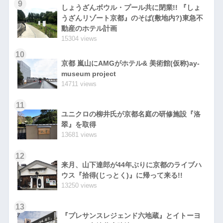
9
しょうざんボウル・プール共に閉業!! 『しょ
うざんリゾート京都』のそば(敷地内?)東急不
動産のホテル計画
15304 views
10
京都 嵐山にAMGがホテル& 美術館(仮称)ay-
museum project
14711 views
11
ユニクロの柳井氏が京都名庭の研修施設『洛
翠』を取得
13681 views
12
来月、山下達郎が44年ぶりに京都のライブハ
ウス『拾得(じっとく)』に帰って来る!!
13250 views
13
『プレサンスレジェンド六地蔵』とイトーヨ