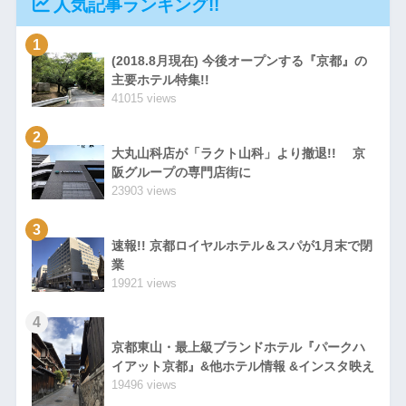
人気記事ランキング!!
1
(2018.8月現在) 今後オープンする『京都』の
主要ホテル特集!!
41015 views
2
大丸山科店が「ラクト山科」より撤退!! 京
阪グループの専門店街に
23903 views
3
速報!! 京都ロイヤルホテル＆スパが1月末で閉
業
19921 views
4
京都東山・最上級ブランドホテル『パークハ
イアット京都』&他ホテル情報 &インスタ映え
19496 views