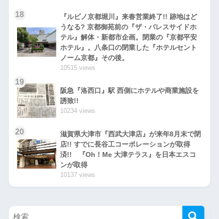
18
『ルビノ京都堀川』来春営業終了!! 跡地はど
うなる? 京都御苑前の『ザ・パレスサイドホ
テル』解体・新都市企画。閉業の『京都平安
ホテル』。八条口の閉業した『ホテルセント
ノーム京都』その後。
10515 views
19
阪急『洛西口』駅 西側にホテルや商業施設を
誘致!!
10234 views
20
滋賀県大津市『西武大津店』が来年8月末で閉
店!! すでに長谷工コーポレーションが取得
済!! 『Oh！Me 大津テラス』を日本エスコ
ンが取得
10137 views