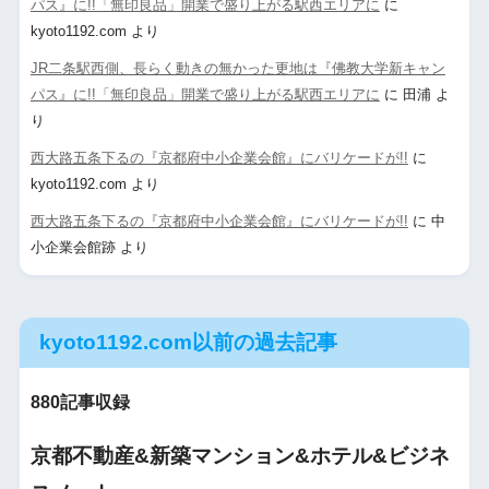
パス』に!!「無印良品」開業で盛り上がる駅西エリアに
に
kyoto1192.com
より
JR二条駅西側、長らく動きの無かった更地は『佛教大学新キャン
パス』に!!「無印良品」開業で盛り上がる駅西エリアに
に
田浦
よ
り
西大路五条下るの『京都府中小企業会館』にバリケードが!!
に
kyoto1192.com
より
西大路五条下るの『京都府中小企業会館』にバリケードが!!
に
中
小企業会館跡
より
kyoto1192.com以前の過去記事
880記事収録
京都不動産&新築マンション&ホテル&ビジネ