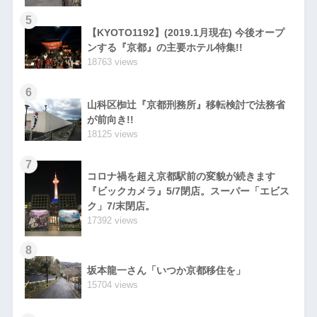
5
【KYOTO1192】(2019.1月現在) 今後オープ
ンする『京都』の主要ホテル特集!!
18763 views
6
山科区椥辻『京都刑務所』移転検討で法務省
が前向き!!
18125 views
7
コロナ禍を超え京都駅前の変貌が続きます
『ビックカメラ』5/7閉店。スーパー「エビス
ク」7/末閉店。
17392 views
8
坂本龍一さん「いつか京都移住を」
15704 views