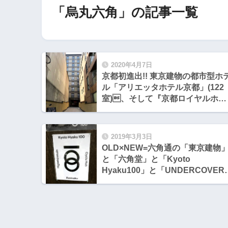
「烏丸六角」の記事一覧
2020年4月7日
京都初進出!! 東京建物の都市型ホテ
ル「アリエッタホテル京都」(122
室)、そして『京都ロイヤルホテ
ル&スパ』その後
2019年3月3日
OLD×NEW=六角通の「東京建物
と「六角堂」と「Kyoto
Hyaku100」と「UNDERCOVER
KYOTO」