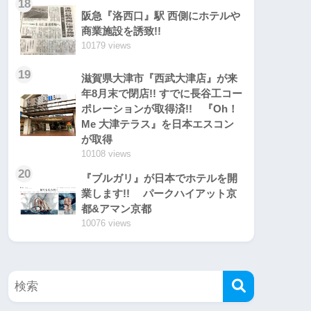
18
阪急『洛西口』駅 西側にホテルや
商業施設を誘致!!
10179 views
19
滋賀県大津市『西武大津店』が来
年8月末で閉店!! すでに長谷工コー
ポレーションが取得済!! 『Oh！
Me 大津テラス』を日本エスコン
が取得
10108 views
20
『ブルガリ』が日本でホテルを開
業します!! パークハイアット京
都&アマン京都
10076 views