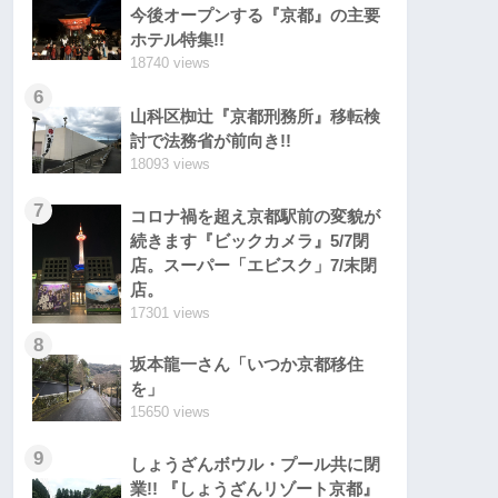
今後オープンする『京都』の主要
ホテル特集!!
18740 views
6
山科区椥辻『京都刑務所』移転検
討で法務省が前向き!!
18093 views
7
コロナ禍を超え京都駅前の変貌が
続きます『ビックカメラ』5/7閉
店。スーパー「エビスク」7/末閉
店。
17301 views
8
坂本龍一さん「いつか京都移住
を」
15650 views
9
しょうざんボウル・プール共に閉
業!! 『しょうざんリゾート京都』