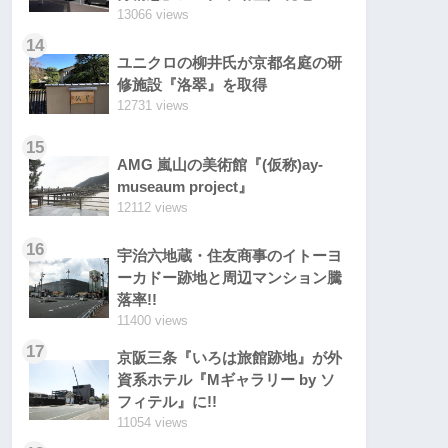
13066 views
14
ユニクロの柳井氏が京都名庭の研
修施設『洛翠』を取得
12731 views
15
AMG 嵐山の美術館『(仮称)ay-
museaum project』
12112 views
16
宇治六地蔵・住友商事のイトーヨ
ーカドー跡地と周辺マンション騰
落率!!
11400 views
17
京阪三条『いろは旅館跡地』が外
資系ホテル『Mギャラリー by ソ
フィテル』に!!
11054 views