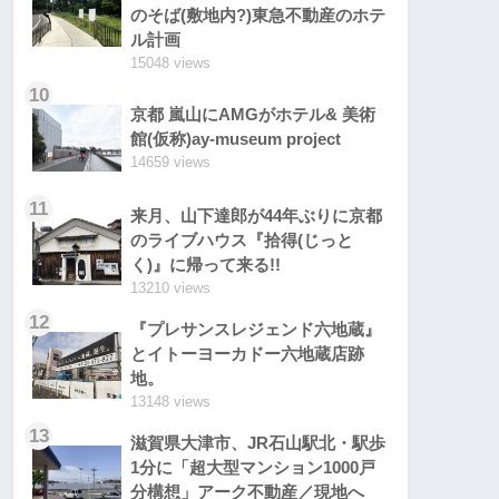
のそば(敷地内?)東急不動産のホテ
ル計画
15048 views
10
京都 嵐山にAMGがホテル& 美術
館(仮称)ay-museum project
14659 views
11
来月、山下達郎が44年ぶりに京都
のライブハウス『拾得(じっと
く)』に帰って来る!!
13210 views
12
『プレサンスレジェンド六地蔵』
とイトーヨーカドー六地蔵店跡
地。
13148 views
13
滋賀県大津市、JR石山駅北・駅歩
1分に「超大型マンション1000戸
分構想」アーク不動産／現地へ