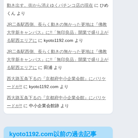
動き出す。街から消えゆくパチンコ店の現在
に
ひめ
くん
より
JR二条駅西側、長らく動きの無かった更地は『佛教
大学新キャンパス』に!!「無印良品」開業で盛り上が
る駅西エリアに
に
kyoto1192.com
より
JR二条駅西側、長らく動きの無かった更地は『佛教
大学新キャンパス』に!!「無印良品」開業で盛り上が
る駅西エリアに
に
田浦
より
西大路五条下るの『京都府中小企業会館』にバリケ
ードが!!
に
kyoto1192.com
より
西大路五条下るの『京都府中小企業会館』にバリケ
ードが!!
に
中小企業会館跡
より
kyoto1192.com以前の過去記事