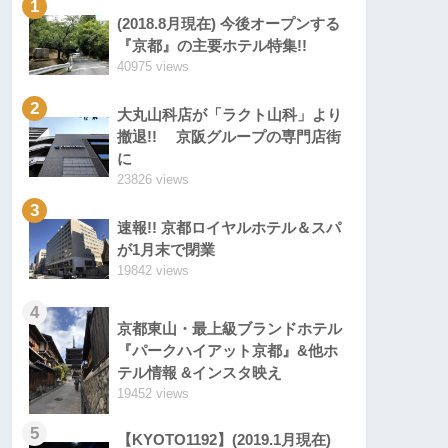
1
(2018.8月現在) 今後オープンする
『京都』の主要ホテル特集!!
40975 views
2
大丸山科店が「ラクト山科」より
撤退!! 京阪グループの専門店街
に
23826 views
3
速報!! 京都ロイヤルホテル＆スパ
が1月末で閉業
19842 views
4
京都東山・最上級ブランドホテル
『パークハイアット京都』&他ホ
テル情報 &インスタ映え
19452 views
5
【KYOTO1192】(2019.1月現在)