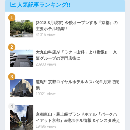
人気記事ランキング!!
1
(2018.8月現在) 今後オープンする『京都』の
主要ホテル特集!!
41015 views
2
大丸山科店が「ラクト山科」より撤退!! 京
阪グループの専門店街に
23903 views
3
速報!! 京都ロイヤルホテル＆スパが1月末で閉
業
19921 views
4
京都東山・最上級ブランドホテル『パークハ
イアット京都』&他ホテル情報 &インスタ映え
19496 views