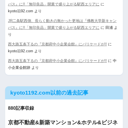
パス』に!!「無印良品」開業で盛り上がる駅西エリアに
に
kyoto1192.com
より
JR二条駅西側、長らく動きの無かった更地は『佛教大学新キャン
パス』に!!「無印良品」開業で盛り上がる駅西エリアに
に
田浦
よ
り
西大路五条下るの『京都府中小企業会館』にバリケードが!!
に
kyoto1192.com
より
西大路五条下るの『京都府中小企業会館』にバリケードが!!
に
中
小企業会館跡
より
kyoto1192.com以前の過去記事
880記事収録
京都不動産&新築マンション&ホテル&ビジネ