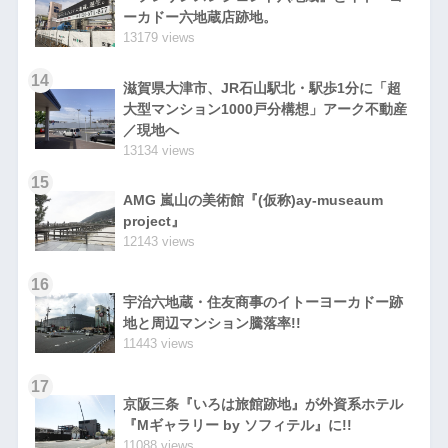
ーカドー六地蔵店跡地。
13179 views
14
滋賀県大津市、JR石山駅北・駅歩1分に「超
大型マンション1000戸分構想」アーク不動産
／現地へ
13134 views
15
AMG 嵐山の美術館『(仮称)ay-museaum
project』
12143 views
16
宇治六地蔵・住友商事のイトーヨーカドー跡
地と周辺マンション騰落率!!
11443 views
17
京阪三条『いろは旅館跡地』が外資系ホテル
『Mギャラリー by ソフィテル』に!!
11088 views