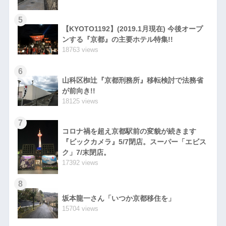
5
【KYOTO1192】(2019.1月現在) 今後オープ
ンする『京都』の主要ホテル特集!!
18763 views
6
山科区椥辻『京都刑務所』移転検討で法務省
が前向き!!
18125 views
7
コロナ禍を超え京都駅前の変貌が続きます
『ビックカメラ』5/7閉店。スーパー「エビス
ク」7/末閉店。
17392 views
8
坂本龍一さん「いつか京都移住を」
15704 views