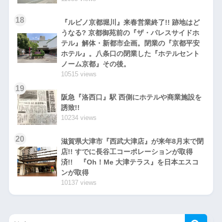
18
『ルビノ京都堀川』来春営業終了!! 跡地はど
うなる? 京都御苑前の『ザ・パレスサイドホ
テル』解体・新都市企画。閉業の『京都平安
ホテル』。八条口の閉業した『ホテルセント
ノーム京都』その後。
10515 views
19
阪急『洛西口』駅 西側にホテルや商業施設を
誘致!!
10234 views
20
滋賀県大津市『西武大津店』が来年8月末で閉
店!! すでに長谷工コーポレーションが取得
済!! 『Oh！Me 大津テラス』を日本エスコ
ンが取得
10137 views