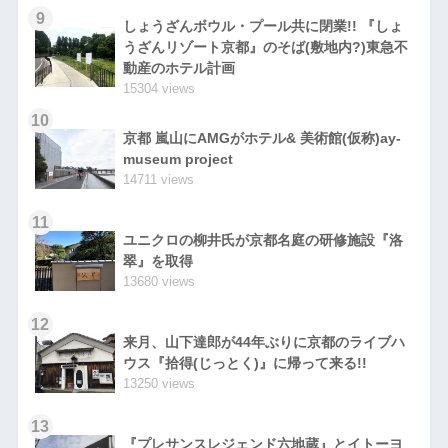
9
しょうざんボウル・プール共に閉業!! 『しょ
うざんリゾート京都』のそば(敷地内?)東急不
動産のホテル計画
15304 views
10
京都 嵐山にAMGがホテル& 美術館(仮称)ay-
museum project
14711 views
11
ユニクロの柳井氏が京都名庭の研修施設『洛
翠』を取得
13680 views
12
来月、山下達郎が44年ぶりに京都のライブハ
ウス『拾得(じっとく)』に帰って来る!!
13250 views
13
『プレサンスレジェンド六地蔵』とイトーヨ