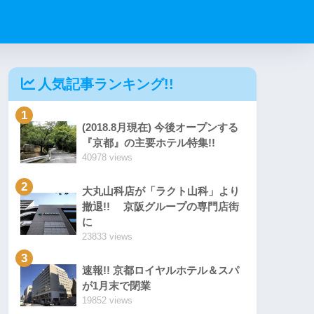
人気記事ランキング!!
1
(2018.8月現在) 今後オープンする
『京都』の主要ホテル特集!!
40978 views
2
大丸山科店が「ラクト山科」より
撤退!! 京阪グループの専門店街
に
23833 views
3
速報!! 京都ロイヤルホテル＆スパ
が1月末で閉業
19852 views