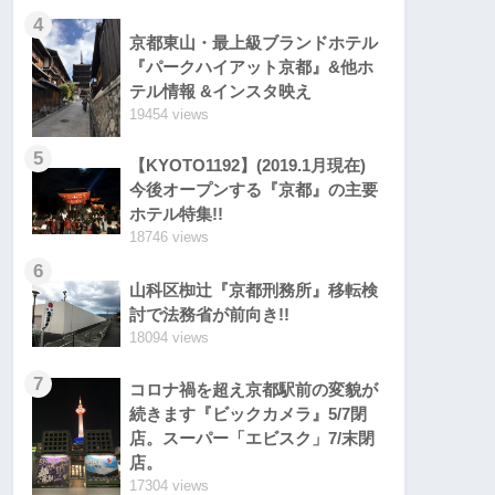
4
京都東山・最上級ブランドホテル
『パークハイアット京都』&他ホ
テル情報 &インスタ映え
19454 views
5
【KYOTO1192】(2019.1月現在)
今後オープンする『京都』の主要
ホテル特集!!
18746 views
6
山科区椥辻『京都刑務所』移転検
討で法務省が前向き!!
18094 views
7
コロナ禍を超え京都駅前の変貌が
続きます『ビックカメラ』5/7閉
店。スーパー「エビスク」7/末閉
店。
17304 views