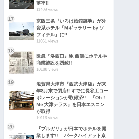
落率!!
11409 views
17
京阪三条『いろは旅館跡地』が外
資系ホテル『Mギャラリー by ソ
フィテル』に!!
11061 views
18
阪急『洛西口』駅 西側にホテルや
商業施設を誘致!!
10188 views
19
滋賀県大津市『西武大津店』が来
年8月末で閉店!! すでに長谷工コー
ポレーションが取得済!! 『Oh！
Me 大津テラス』を日本エスコン
が取得
10116 views
20
『ブルガリ』が日本でホテルを開
業します!! パークハイアット京