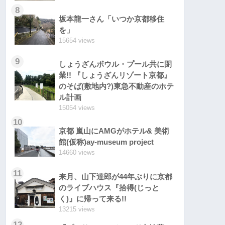
8
坂本龍一さん「いつか京都移住
を」
15654 views
9
しょうざんボウル・プール共に閉
業!! 『しょうざんリゾート京都』
のそば(敷地内?)東急不動産のホテ
ル計画
15054 views
10
京都 嵐山にAMGがホテル& 美術
館(仮称)ay-museum project
14660 views
11
来月、山下達郎が44年ぶりに京都
のライブハウス『拾得(じっと
く)』に帰って来る!!
13215 views
12