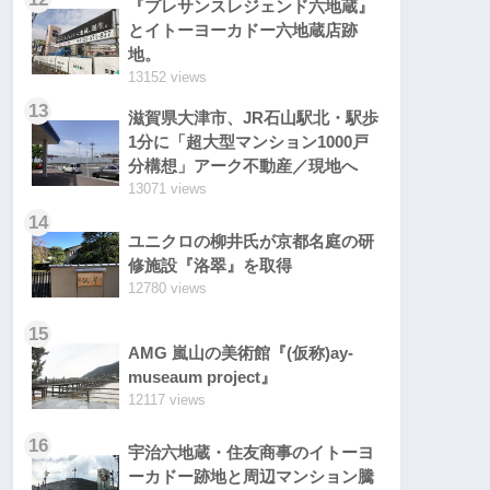
『プレサンスレジェンド六地蔵』
とイトーヨーカドー六地蔵店跡
地。
13152 views
13
滋賀県大津市、JR石山駅北・駅歩
1分に「超大型マンション1000戸
分構想」アーク不動産／現地へ
13071 views
14
ユニクロの柳井氏が京都名庭の研
修施設『洛翠』を取得
12780 views
15
AMG 嵐山の美術館『(仮称)ay-
museaum project』
12117 views
16
宇治六地蔵・住友商事のイトーヨ
ーカドー跡地と周辺マンション騰