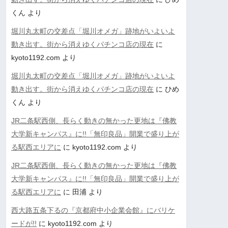
くん
より
堀川丸太町の交差点「堀川オメガ」跡地がいよいよ
動き出す。街から消えゆくパチンコ店の現在
に
kyoto1192.com
より
堀川丸太町の交差点「堀川オメガ」跡地がいよいよ
動き出す。街から消えゆくパチンコ店の現在
に
ひめ
くん
より
JR二条駅西側、長らく動きの無かった更地は『佛教
大学新キャンパス』に!!「無印良品」開業で盛り上が
る駅西エリアに
に
kyoto1192.com
より
JR二条駅西側、長らく動きの無かった更地は『佛教
大学新キャンパス』に!!「無印良品」開業で盛り上が
る駅西エリアに
に
田浦
より
西大路五条下るの『京都府中小企業会館』にバリケ
ードが!!
に
kyoto1192.com
より