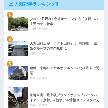
人気記事ランキング!!
1
(2018.8月現在) 今後オープンする『京都』の
主要ホテル特集!!
41012 views
2
大丸山科店が「ラクト山科」より撤退!! 京
阪グループの専門店街に
23903 views
3
速報!! 京都ロイヤルホテル＆スパが1月末で閉
業
19921 views
4
京都東山・最上級ブランドホテル『パークハ
イアット京都』&他ホテル情報 &インスタ映え
19496 views