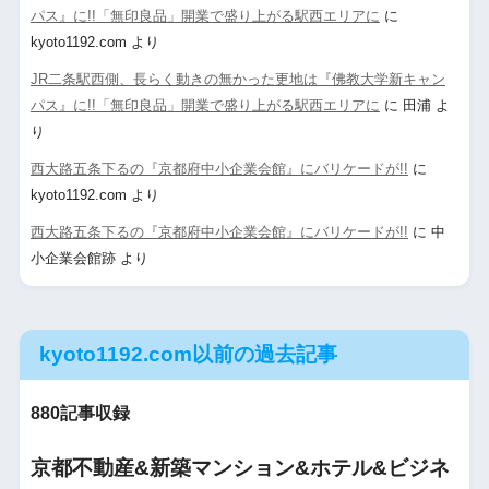
パス』に!!「無印良品」開業で盛り上がる駅西エリアに
に
kyoto1192.com
より
JR二条駅西側、長らく動きの無かった更地は『佛教大学新キャン
パス』に!!「無印良品」開業で盛り上がる駅西エリアに
に
田浦
よ
り
西大路五条下るの『京都府中小企業会館』にバリケードが!!
に
kyoto1192.com
より
西大路五条下るの『京都府中小企業会館』にバリケードが!!
に
中
小企業会館跡
より
kyoto1192.com以前の過去記事
880記事収録
京都不動産&新築マンション&ホテル&ビジネ