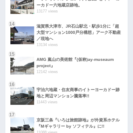
ーカドー六地蔵店跡地。
13177 views
14
滋賀県大津市、JR石山駅北・駅歩1分に「超
大型マンション1000戸分構想」アーク不動産
／現地へ
13134 views
15
AMG 嵐山の美術館『(仮称)ay-museaum
project』
12142 views
16
宇治六地蔵・住友商事のイトーヨーカドー跡
地と周辺マンション騰落率!!
11443 views
17
京阪三条『いろは旅館跡地』が外資系ホテル
『Mギャラリー by ソフィテル』に!!
11088 views