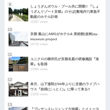
9
しょうざんボウル・プール共に閉業!! 『しょ
うざんリゾート京都』のそば(敷地内?)東急不
動産のホテル計画
15297 views
10
京都 嵐山にAMGがホテル& 美術館(仮称)ay-
museum project
14710 views
11
ユニクロの柳井氏が京都名庭の研修施設『洛
翠』を取得
13396 views
12
来月、山下達郎が44年ぶりに京都のライブハ
ウス『拾得(じっとく)』に帰って来る!!
13250 views
13
『プレサンスレジェンド六地蔵』とイトーヨ