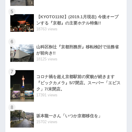
5
【KYOTO1192】(2019.1月現在) 今後オープ
ンする『京都』の主要ホテル特集!!
18763 views
6
山科区椥辻『京都刑務所』移転検討で法務省
が前向き!!
18125 views
7
コロナ禍を超え京都駅前の変貌が続きます
『ビックカメラ』5/7閉店。スーパー「エビス
ク」7/末閉店。
17391 views
8
坂本龍一さん「いつか京都移住を」
15702 views