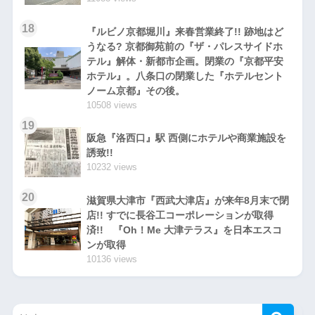
18
『ルビノ京都堀川』来春営業終了!! 跡地はど
うなる? 京都御苑前の『ザ・パレスサイドホ
テル』解体・新都市企画。閉業の『京都平安
ホテル』。八条口の閉業した『ホテルセント
ノーム京都』その後。
10508 views
19
阪急『洛西口』駅 西側にホテルや商業施設を
誘致!!
10232 views
20
滋賀県大津市『西武大津店』が来年8月末で閉
店!! すでに長谷工コーポレーションが取得
済!! 『Oh！Me 大津テラス』を日本エスコ
ンが取得
10136 views