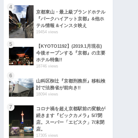
4
京都東山・最上級ブランドホテル
『パークハイアット京都』&他ホ
テル情報 &インスタ映え
19454 views
5
【KYOTO1192】(2019.1月現在)
今後オープンする『京都』の主要
ホテル特集!!
18746 views
6
山科区椥辻『京都刑務所』移転検
討で法務省が前向き!!
18094 views
7
コロナ禍を超え京都駅前の変貌が
続きます『ビックカメラ』5/7閉
店。スーパー「エビスク」7/末閉
店。
17305 views