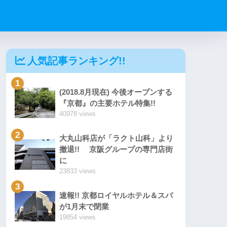
人気記事ランキング!!
1
(2018.8月現在) 今後オープンする
『京都』の主要ホテル特集!!
40978 views
2
大丸山科店が「ラクト山科」より
撤退!! 京阪グループの専門店街
に
23833 views
3
速報!! 京都ロイヤルホテル＆スパ
が1月末で閉業
19854 views