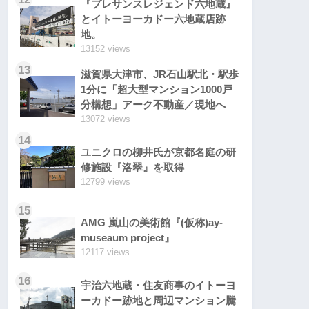
『プレサンスレジェンド六地蔵』
とイトーヨーカドー六地蔵店跡
地。
13152 views
13
滋賀県大津市、JR石山駅北・駅歩
1分に「超大型マンション1000戸
分構想」アーク不動産／現地へ
13072 views
14
ユニクロの柳井氏が京都名庭の研
修施設『洛翠』を取得
12799 views
15
AMG 嵐山の美術館『(仮称)ay-
museaum project』
12117 views
16
宇治六地蔵・住友商事のイトーヨ
ーカドー跡地と周辺マンション騰