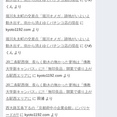
くん
より
堀川丸太町の交差点「堀川オメガ」跡地がいよいよ
動き出す。街から消えゆくパチンコ店の現在
に
kyoto1192.com
より
堀川丸太町の交差点「堀川オメガ」跡地がいよいよ
動き出す。街から消えゆくパチンコ店の現在
に
ひめ
くん
より
JR二条駅西側、長らく動きの無かった更地は『佛教
大学新キャンパス』に!!「無印良品」開業で盛り上が
る駅西エリアに
に
kyoto1192.com
より
JR二条駅西側、長らく動きの無かった更地は『佛教
大学新キャンパス』に!!「無印良品」開業で盛り上が
る駅西エリアに
に
田浦
より
西大路五条下るの『京都府中小企業会館』にバリケ
ードが!!
に
kyoto1192.com
より