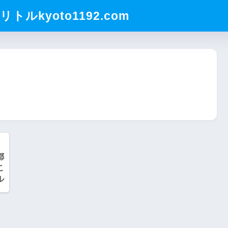
ルkyoto1192.com
都
こ
ル