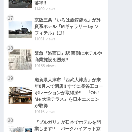
落率!!
11409 views
17
京阪三条『いろは旅館跡地』が外
資系ホテル『Mギャラリー by ソ
フィテル』に!!
11061 views
18
阪急『洛西口』駅 西側にホテルや
商業施設を誘致!!
10188 views
19
滋賀県大津市『西武大津店』が来
年8月末で閉店!! すでに長谷工コー
ポレーションが取得済!! 『Oh！
Me 大津テラス』を日本エスコン
が取得
10116 views
20
『ブルガリ』が日本でホテルを開
業します!! パークハイアット京