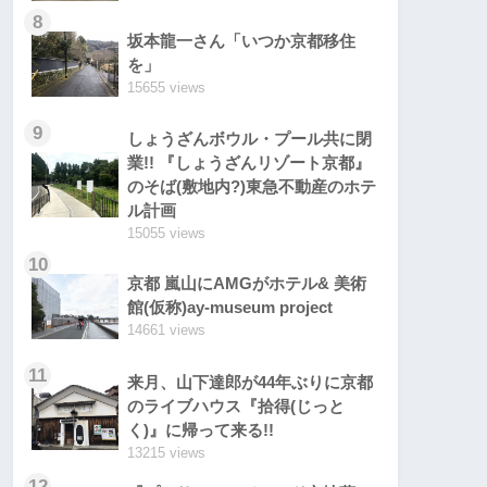
8
坂本龍一さん「いつか京都移住
を」
15655 views
9
しょうざんボウル・プール共に閉
業!! 『しょうざんリゾート京都』
のそば(敷地内?)東急不動産のホテ
ル計画
15055 views
10
京都 嵐山にAMGがホテル& 美術
館(仮称)ay-museum project
14661 views
11
来月、山下達郎が44年ぶりに京都
のライブハウス『拾得(じっと
く)』に帰って来る!!
13215 views
12