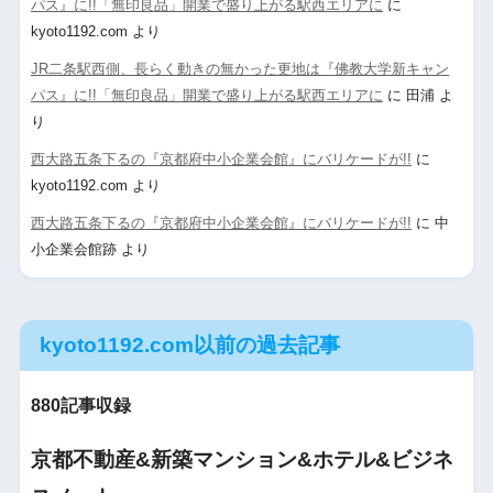
パス』に!!「無印良品」開業で盛り上がる駅西エリアに
に
kyoto1192.com
より
JR二条駅西側、長らく動きの無かった更地は『佛教大学新キャン
パス』に!!「無印良品」開業で盛り上がる駅西エリアに
に
田浦
よ
り
西大路五条下るの『京都府中小企業会館』にバリケードが!!
に
kyoto1192.com
より
西大路五条下るの『京都府中小企業会館』にバリケードが!!
に
中
小企業会館跡
より
kyoto1192.com以前の過去記事
880記事収録
京都不動産&新築マンション&ホテル&ビジネ