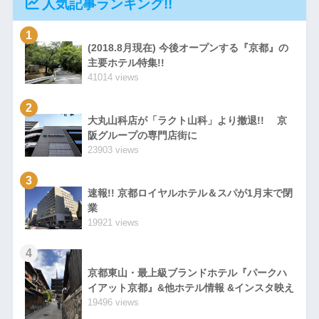
人気記事ランキング!!
1
(2018.8月現在) 今後オープンする『京都』の
主要ホテル特集!!
41014 views
2
大丸山科店が「ラクト山科」より撤退!! 京
阪グループの専門店街に
23903 views
3
速報!! 京都ロイヤルホテル＆スパが1月末で閉
業
19921 views
4
京都東山・最上級ブランドホテル『パークハ
イアット京都』&他ホテル情報 &インスタ映え
19496 views