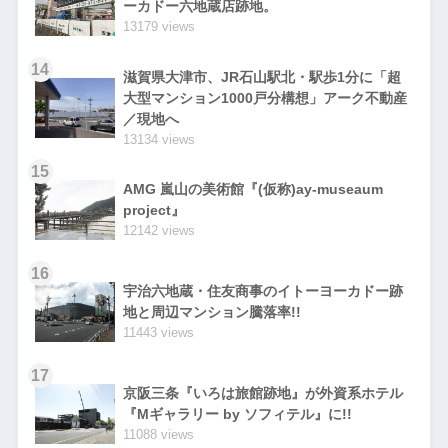
ーカドー六地蔵店跡地。
13179 views
14
滋賀県大津市、JR石山駅北・駅歩1分に「超
大型マンション1000戸分構想」アーク不動産
／現地へ
13134 views
15
AMG 嵐山の美術館『(仮称)ay-museaum
project』
12142 views
16
宇治六地蔵・住友商事のイトーヨーカドー跡
地と周辺マンション騰落率!!
11443 views
17
京阪三条『いろは旅館跡地』が外資系ホテル
『Mギャラリー by ソフィテル』に!!
11088 views