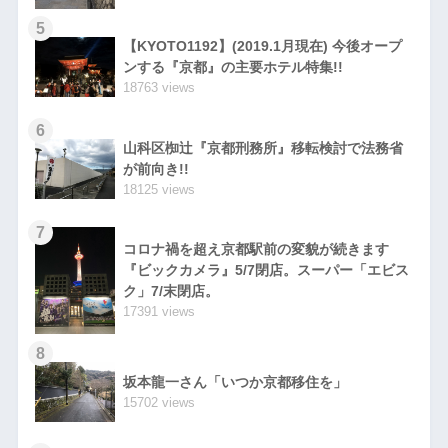
5
【KYOTO1192】(2019.1月現在) 今後オープ
ンする『京都』の主要ホテル特集!!
18763 views
6
山科区椥辻『京都刑務所』移転検討で法務省
が前向き!!
18125 views
7
コロナ禍を超え京都駅前の変貌が続きます
『ビックカメラ』5/7閉店。スーパー「エビス
ク」7/末閉店。
17391 views
8
坂本龍一さん「いつか京都移住を」
15702 views