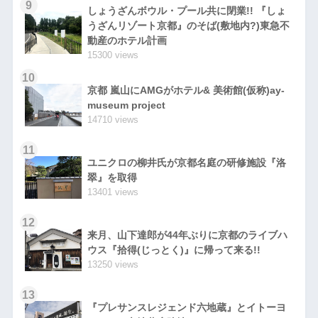
9
しょうざんボウル・プール共に閉業!! 『しょ
うざんリゾート京都』のそば(敷地内?)東急不
動産のホテル計画
15300 views
10
京都 嵐山にAMGがホテル& 美術館(仮称)ay-
museum project
14710 views
11
ユニクロの柳井氏が京都名庭の研修施設『洛
翠』を取得
13401 views
12
来月、山下達郎が44年ぶりに京都のライブハ
ウス『拾得(じっとく)』に帰って来る!!
13250 views
13
『プレサンスレジェンド六地蔵』とイトーヨ