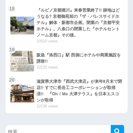
18
『ルビノ京都堀川』来春営業終了!! 跡地はど
うなる? 京都御苑前の『ザ・パレスサイドホ
テル』解体・新都市企画。閉業の『京都平安
ホテル』。八条口の閉業した『ホテルセント
ノーム京都』その後。
10510 views
19
阪急『洛西口』駅 西側にホテルや商業施設を
誘致!!
10233 views
20
滋賀県大津市『西武大津店』が来年8月末で閉
店!! すでに長谷工コーポレーションが取得
済!! 『Oh！Me 大津テラス』を日本エスコ
ンが取得
10136 views