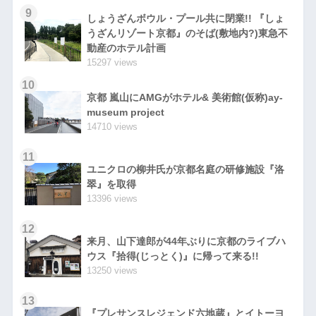
9
しょうざんボウル・プール共に閉業!! 『しょ
うざんリゾート京都』のそば(敷地内?)東急不
動産のホテル計画
15297 views
10
京都 嵐山にAMGがホテル& 美術館(仮称)ay-
museum project
14710 views
11
ユニクロの柳井氏が京都名庭の研修施設『洛
翠』を取得
13396 views
12
来月、山下達郎が44年ぶりに京都のライブハ
ウス『拾得(じっとく)』に帰って来る!!
13250 views
13
『プレサンスレジェンド六地蔵』とイトーヨ