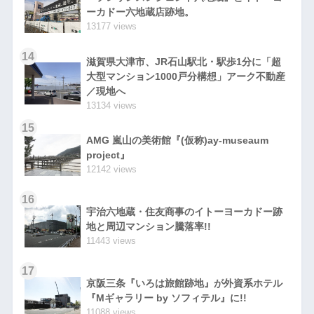
ーカドー六地蔵店跡地。
13177 views
14
滋賀県大津市、JR石山駅北・駅歩1分に「超
大型マンション1000戸分構想」アーク不動産
／現地へ
13134 views
15
AMG 嵐山の美術館『(仮称)ay-museaum
project』
12142 views
16
宇治六地蔵・住友商事のイトーヨーカドー跡
地と周辺マンション騰落率!!
11443 views
17
京阪三条『いろは旅館跡地』が外資系ホテル
『Mギャラリー by ソフィテル』に!!
11088 views