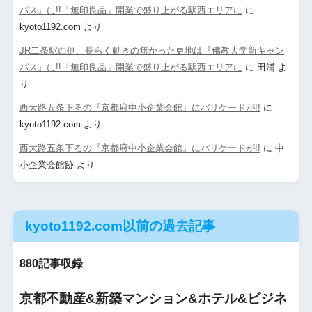
パス』に!!「無印良品」開業で盛り上がる駅西エリアに
に
kyoto1192.com
より
JR二条駅西側、長らく動きの無かった更地は『佛教大学新キャン
パス』に!!「無印良品」開業で盛り上がる駅西エリアに
に
田浦
よ
り
西大路五条下るの『京都府中小企業会館』にバリケードが!!
に
kyoto1192.com
より
西大路五条下るの『京都府中小企業会館』にバリケードが!!
に
中
小企業会館跡
より
kyoto1192.com以前の過去記事
880記事収録
京都不動産&新築マンション&ホテル&ビジネ