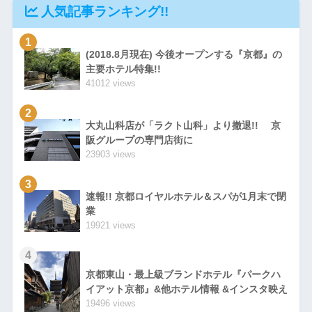
人気記事ランキング!!
1
(2018.8月現在) 今後オープンする『京都』の
主要ホテル特集!!
41012 views
2
大丸山科店が「ラクト山科」より撤退!! 京
阪グループの専門店街に
23903 views
3
速報!! 京都ロイヤルホテル＆スパが1月末で閉
業
19921 views
4
京都東山・最上級ブランドホテル『パークハ
イアット京都』&他ホテル情報 &インスタ映え
19496 views