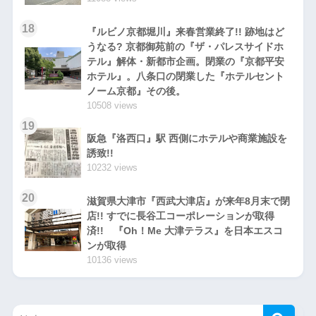
18
『ルビノ京都堀川』来春営業終了!! 跡地はど
うなる? 京都御苑前の『ザ・パレスサイドホ
テル』解体・新都市企画。閉業の『京都平安
ホテル』。八条口の閉業した『ホテルセント
ノーム京都』その後。
10508 views
19
阪急『洛西口』駅 西側にホテルや商業施設を
誘致!!
10232 views
20
滋賀県大津市『西武大津店』が来年8月末で閉
店!! すでに長谷工コーポレーションが取得
済!! 『Oh！Me 大津テラス』を日本エスコ
ンが取得
10136 views