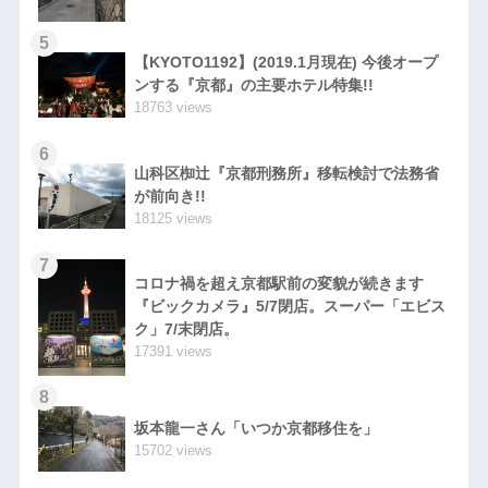
5
【KYOTO1192】(2019.1月現在) 今後オープ
ンする『京都』の主要ホテル特集!!
18763 views
6
山科区椥辻『京都刑務所』移転検討で法務省
が前向き!!
18125 views
7
コロナ禍を超え京都駅前の変貌が続きます
『ビックカメラ』5/7閉店。スーパー「エビス
ク」7/末閉店。
17391 views
8
坂本龍一さん「いつか京都移住を」
15702 views