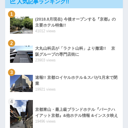
人気記事ランキング!!
1
(2018.8月現在) 今後オープンする『京都』の
主要ホテル特集!!
41012 views
2
大丸山科店が「ラクト山科」より撤退!! 京
阪グループの専門店街に
23903 views
3
速報!! 京都ロイヤルホテル＆スパが1月末で閉
業
19921 views
4
京都東山・最上級ブランドホテル『パークハ
イアット京都』&他ホテル情報 &インスタ映え
19496 views