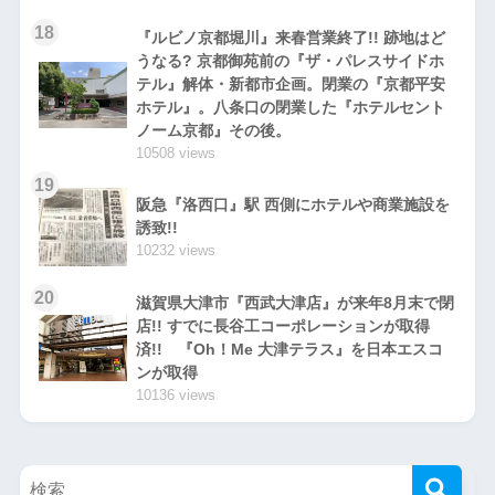
18
『ルビノ京都堀川』来春営業終了!! 跡地はど
うなる? 京都御苑前の『ザ・パレスサイドホ
テル』解体・新都市企画。閉業の『京都平安
ホテル』。八条口の閉業した『ホテルセント
ノーム京都』その後。
10508 views
19
阪急『洛西口』駅 西側にホテルや商業施設を
誘致!!
10232 views
20
滋賀県大津市『西武大津店』が来年8月末で閉
店!! すでに長谷工コーポレーションが取得
済!! 『Oh！Me 大津テラス』を日本エスコ
ンが取得
10136 views