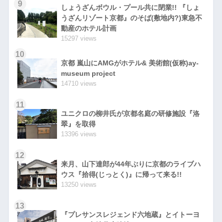
9
しょうざんボウル・プール共に閉業!! 『しょ
うざんリゾート京都』のそば(敷地内?)東急不
動産のホテル計画
15297 views
10
京都 嵐山にAMGがホテル& 美術館(仮称)ay-
museum project
14710 views
11
ユニクロの柳井氏が京都名庭の研修施設『洛
翠』を取得
13396 views
12
来月、山下達郎が44年ぶりに京都のライブハ
ウス『拾得(じっとく)』に帰って来る!!
13250 views
13
『プレサンスレジェンド六地蔵』とイトーヨ