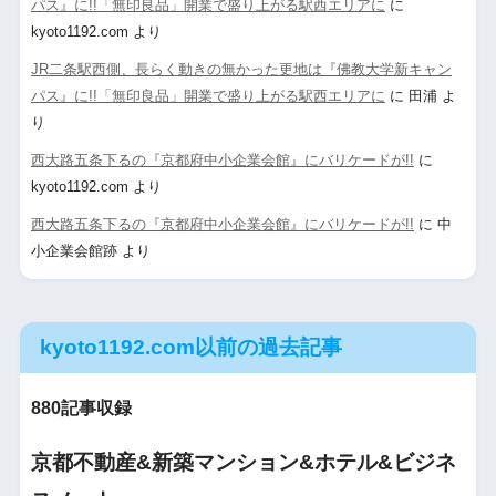
パス』に!!「無印良品」開業で盛り上がる駅西エリアに
に
kyoto1192.com
より
JR二条駅西側、長らく動きの無かった更地は『佛教大学新キャン
パス』に!!「無印良品」開業で盛り上がる駅西エリアに
に
田浦
よ
り
西大路五条下るの『京都府中小企業会館』にバリケードが!!
に
kyoto1192.com
より
西大路五条下るの『京都府中小企業会館』にバリケードが!!
に
中
小企業会館跡
より
kyoto1192.com以前の過去記事
880記事収録
京都不動産&新築マンション&ホテル&ビジネ