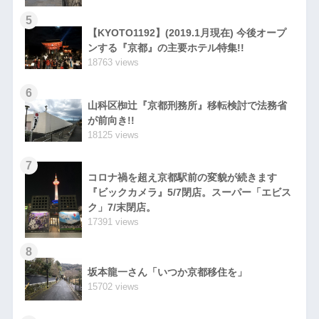
5
【KYOTO1192】(2019.1月現在) 今後オープ
ンする『京都』の主要ホテル特集!!
18763 views
6
山科区椥辻『京都刑務所』移転検討で法務省
が前向き!!
18125 views
7
コロナ禍を超え京都駅前の変貌が続きます
『ビックカメラ』5/7閉店。スーパー「エビス
ク」7/末閉店。
17391 views
8
坂本龍一さん「いつか京都移住を」
15702 views