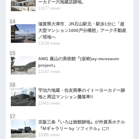
ーカドー六地蔵店跡地。
13177 views
14
滋賀県大津市、JR石山駅北・駅歩1分に「超
大型マンション1000戸分構想」アーク不動産
／現地へ
13134 views
15
AMG 嵐山の美術館『(仮称)ay-museaum
project』
12142 views
16
宇治六地蔵・住友商事のイトーヨーカドー跡
地と周辺マンション騰落率!!
11443 views
17
京阪三条『いろは旅館跡地』が外資系ホテル
『Mギャラリー by ソフィテル』に!!
11088 views