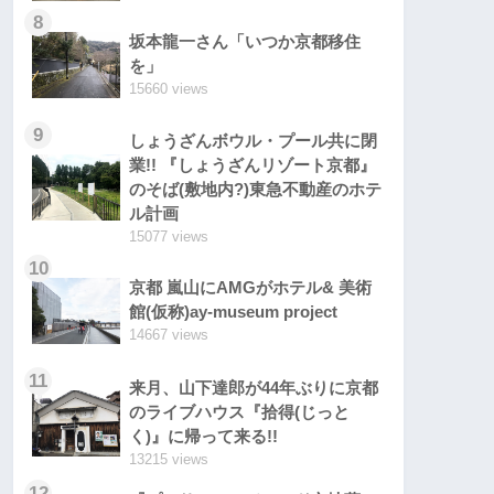
8
坂本龍一さん「いつか京都移住
を」
15660 views
9
しょうざんボウル・プール共に閉
業!! 『しょうざんリゾート京都』
のそば(敷地内?)東急不動産のホテ
ル計画
15077 views
10
京都 嵐山にAMGがホテル& 美術
館(仮称)ay-museum project
14667 views
11
来月、山下達郎が44年ぶりに京都
のライブハウス『拾得(じっと
く)』に帰って来る!!
13215 views
12