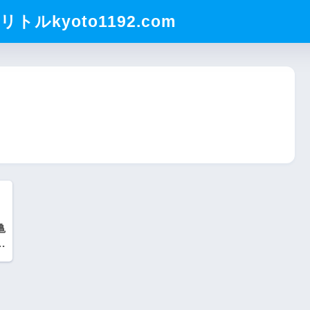
ルkyoto1192.com
亀
岡