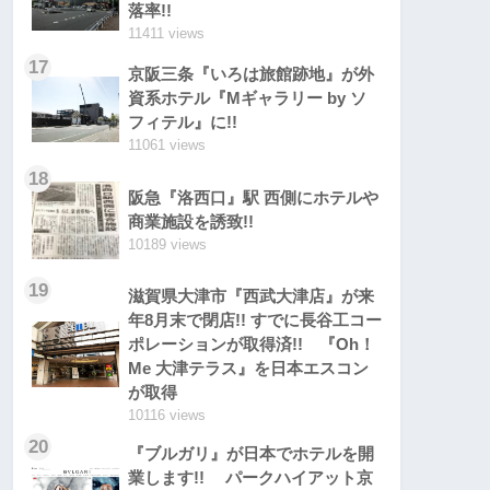
落率!!
11411 views
17
京阪三条『いろは旅館跡地』が外
資系ホテル『Mギャラリー by ソ
フィテル』に!!
11061 views
18
阪急『洛西口』駅 西側にホテルや
商業施設を誘致!!
10189 views
19
滋賀県大津市『西武大津店』が来
年8月末で閉店!! すでに長谷工コー
ポレーションが取得済!! 『Oh！
Me 大津テラス』を日本エスコン
が取得
10116 views
20
『ブルガリ』が日本でホテルを開
業します!! パークハイアット京