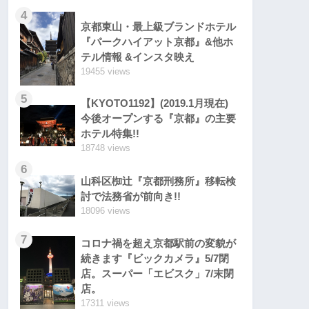
4
京都東山・最上級ブランドホテル
『パークハイアット京都』&他ホ
テル情報 &インスタ映え
19455 views
5
【KYOTO1192】(2019.1月現在)
今後オープンする『京都』の主要
ホテル特集!!
18748 views
6
山科区椥辻『京都刑務所』移転検
討で法務省が前向き!!
18096 views
7
コロナ禍を超え京都駅前の変貌が
続きます『ビックカメラ』5/7閉
店。スーパー「エビスク」7/末閉
店。
17311 views