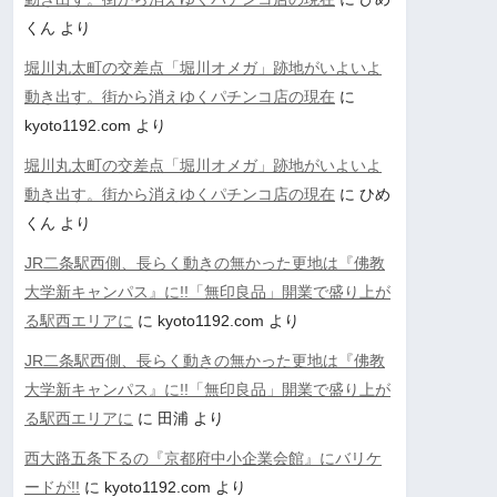
くん
より
堀川丸太町の交差点「堀川オメガ」跡地がいよいよ
動き出す。街から消えゆくパチンコ店の現在
に
kyoto1192.com
より
堀川丸太町の交差点「堀川オメガ」跡地がいよいよ
動き出す。街から消えゆくパチンコ店の現在
に
ひめ
くん
より
JR二条駅西側、長らく動きの無かった更地は『佛教
大学新キャンパス』に!!「無印良品」開業で盛り上が
る駅西エリアに
に
kyoto1192.com
より
JR二条駅西側、長らく動きの無かった更地は『佛教
大学新キャンパス』に!!「無印良品」開業で盛り上が
る駅西エリアに
に
田浦
より
西大路五条下るの『京都府中小企業会館』にバリケ
ードが!!
に
kyoto1192.com
より