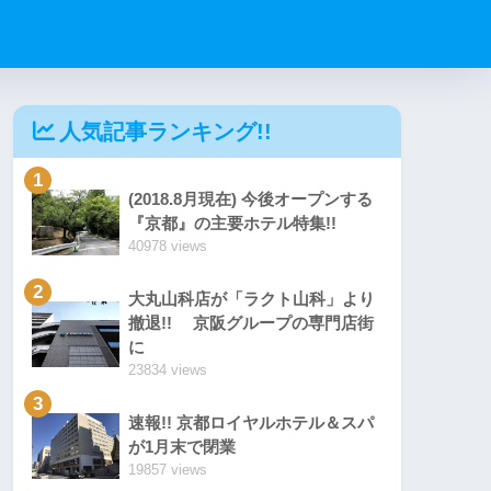
人気記事ランキング!!
1
(2018.8月現在) 今後オープンする
『京都』の主要ホテル特集!!
40978 views
2
大丸山科店が「ラクト山科」より
撤退!! 京阪グループの専門店街
に
23834 views
3
速報!! 京都ロイヤルホテル＆スパ
が1月末で閉業
19857 views