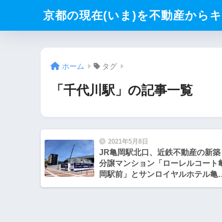
京都の現在(いま)を不動産からキリト
ホーム
タグ
「千代川駅」の記事一覧
2021年5月8日
JR亀岡駅北口、近鉄不動産の新築
分譲マンション「ローレルコート
岡駅前」とサンロイヤルホテル亀
駅前とエルハウジング『ソダチマ
チ』。Livの煉瓦の家『ブリックス
クエア』