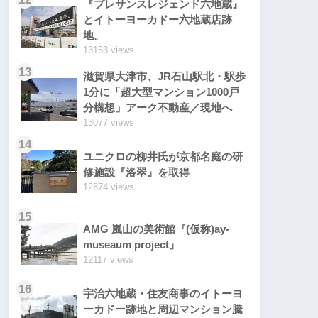
『プレサンスレジェンド六地蔵』
とイトーヨーカドー六地蔵店跡
地。
13153 views
13
滋賀県大津市、JR石山駅北・駅歩
1分に「超大型マンション1000戸
分構想」アーク不動産／現地へ
13077 views
14
ユニクロの柳井氏が京都名庭の研
修施設『洛翠』を取得
12874 views
15
AMG 嵐山の美術館『(仮称)ay-
museaum project』
12117 views
16
宇治六地蔵・住友商事のイトーヨ
ーカドー跡地と周辺マンション騰