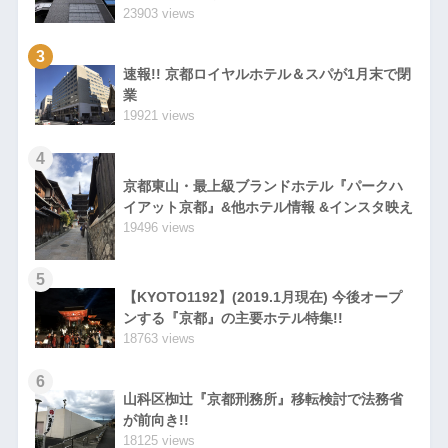
23903 views
3
速報!! 京都ロイヤルホテル＆スパが1月末で閉
業
19921 views
4
京都東山・最上級ブランドホテル『パークハ
イアット京都』&他ホテル情報 &インスタ映え
19496 views
5
【KYOTO1192】(2019.1月現在) 今後オープ
ンする『京都』の主要ホテル特集!!
18763 views
6
山科区椥辻『京都刑務所』移転検討で法務省
が前向き!!
18125 views