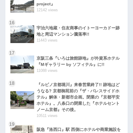
project』
12142 views
16
宇治六地蔵・住友商事のイトーヨーカドー跡
地と周辺マンション騰落率!!
11443 views
17
京阪三条『いろは旅館跡地』が外資系ホテル
『Mギャラリー by ソフィテル』に!!
11088 views
18
『ルビノ京都堀川』来春営業終了!! 跡地はど
うなる? 京都御苑前の『ザ・パレスサイドホ
テル』解体・新都市企画。閉業の『京都平安
ホテル』。八条口の閉業した『ホテルセント
ノーム京都』その後。
10511 views
19
阪急『洛西口』駅 西側にホテルや商業施設を