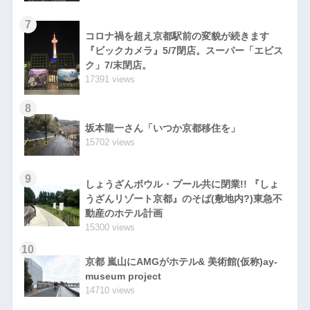
7
コロナ禍を超え京都駅前の変貌が続きます
『ビックカメラ』5/7閉店。スーパー「エビス
ク」7/末閉店。
17391 views
8
坂本龍一さん「いつか京都移住を」
15702 views
9
しょうざんボウル・プール共に閉業!! 『しょ
うざんリゾート京都』のそば(敷地内?)東急不
動産のホテル計画
15300 views
10
京都 嵐山にAMGがホテル& 美術館(仮称)ay-
museum project
14710 views