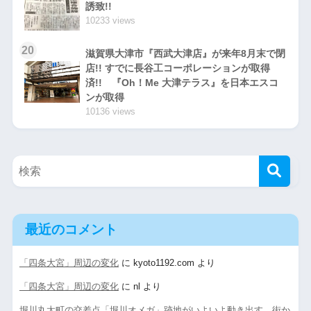
誘致!!
10233 views
20
滋賀県大津市『西武大津店』が来年8月末で閉
店!! すでに長谷工コーポレーションが取得
済!! 『Oh！Me 大津テラス』を日本エスコ
ンが取得
10136 views
最近のコメント
「四条大宮」周辺の変化
に
kyoto1192.com
より
「四条大宮」周辺の変化
に
nl
より
堀川丸太町の交差点「堀川オメガ」跡地がいよいよ動き出す。街か