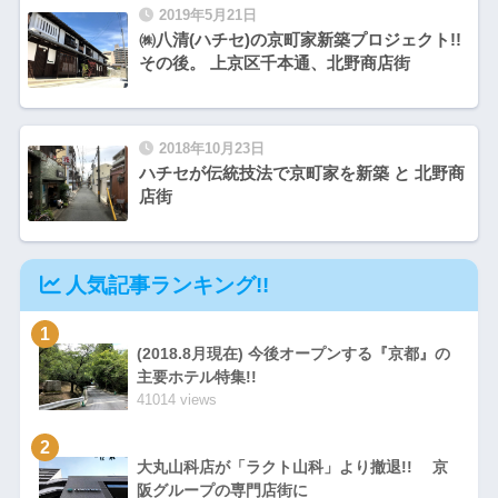
2019年5月21日
㈱八清(ハチセ)の京町家新築プロジェクト!!
その後。 上京区千本通、北野商店街
2018年10月23日
ハチセが伝統技法で京町家を新築 と 北野商
店街
人気記事ランキング!!
1
(2018.8月現在) 今後オープンする『京都』の
主要ホテル特集!!
41014 views
2
大丸山科店が「ラクト山科」より撤退!! 京
阪グループの専門店街に