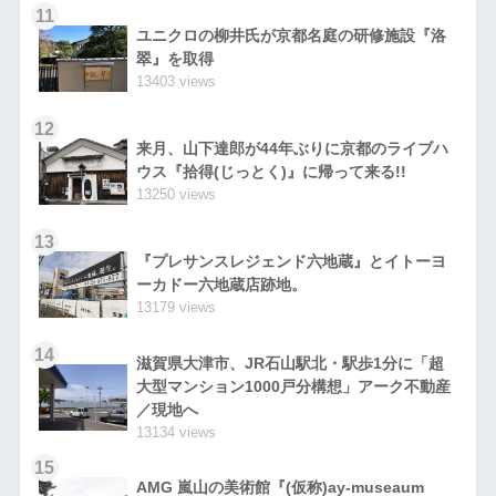
11
ユニクロの柳井氏が京都名庭の研修施設『洛
翠』を取得
13403 views
12
来月、山下達郎が44年ぶりに京都のライブハ
ウス『拾得(じっとく)』に帰って来る!!
13250 views
13
『プレサンスレジェンド六地蔵』とイトーヨ
ーカドー六地蔵店跡地。
13179 views
14
滋賀県大津市、JR石山駅北・駅歩1分に「超
大型マンション1000戸分構想」アーク不動産
／現地へ
13134 views
15
AMG 嵐山の美術館『(仮称)ay-museaum