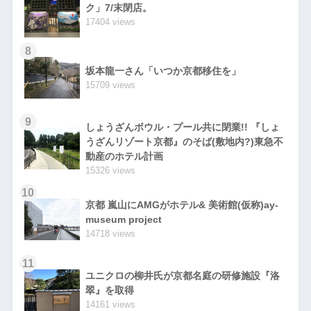
ク」7/末閉店。
17404 views
8
坂本龍一さん「いつか京都移住を」
15709 views
9
しょうざんボウル・プール共に閉業!! 『しょ
うざんリゾート京都』のそば(敷地内?)東急不
動産のホテル計画
15326 views
10
京都 嵐山にAMGがホテル& 美術館(仮称)ay-
museum project
14718 views
11
ユニクロの柳井氏が京都名庭の研修施設『洛
翠』を取得
14161 views