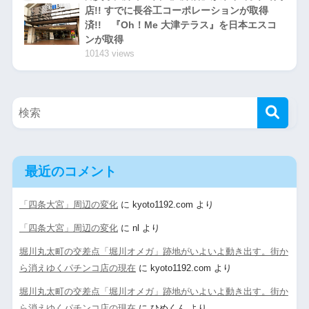
店!! すでに長谷工コーポレーションが取得
済!! 『Oh！Me 大津テラス』を日本エスコ
ンが取得
10143 views
最近のコメント
「四条大宮」周辺の変化
に
kyoto1192.com
より
「四条大宮」周辺の変化
に
nl
より
堀川丸太町の交差点「堀川オメガ」跡地がいよいよ動き出す。街か
ら消えゆくパチンコ店の現在
に
kyoto1192.com
より
堀川丸太町の交差点「堀川オメガ」跡地がいよいよ動き出す。街か
ら消えゆくパチンコ店の現在
に
ひめくん
より