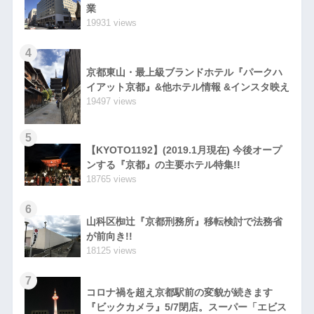
業
19931 views
4
京都東山・最上級ブランドホテル『パークハ
イアット京都』&他ホテル情報 &インスタ映え
19497 views
5
【KYOTO1192】(2019.1月現在) 今後オープ
ンする『京都』の主要ホテル特集!!
18765 views
6
山科区椥辻『京都刑務所』移転検討で法務省
が前向き!!
18125 views
7
コロナ禍を超え京都駅前の変貌が続きます
『ビックカメラ』5/7閉店。スーパー「エビス