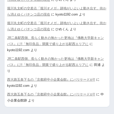
堀川丸太町の交差点「堀川オメガ」跡地がいよいよ動き出す。街か
ら消えゆくパチンコ店の現在
に
kyoto1192.com
より
堀川丸太町の交差点「堀川オメガ」跡地がいよいよ動き出す。街か
ら消えゆくパチンコ店の現在
に
ひめくん
より
JR二条駅西側、長らく動きの無かった更地は『佛教大学新キャン
パス』に!!「無印良品」開業で盛り上がる駅西エリアに
に
kyoto1192.com
より
JR二条駅西側、長らく動きの無かった更地は『佛教大学新キャン
パス』に!!「無印良品」開業で盛り上がる駅西エリアに
に
田浦
よ
り
西大路五条下るの『京都府中小企業会館』にバリケードが!!
に
kyoto1192.com
より
西大路五条下るの『京都府中小企業会館』にバリケードが!!
に
中
小企業会館跡
より