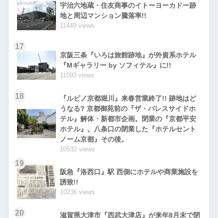
宇治六地蔵・住友商事のイトーヨーカドー跡
地と周辺マンション騰落率!!
11449 views
17
京阪三条『いろは旅館跡地』が外資系ホテル
『Mギャラリー by ソフィテル』に!!
11093 views
18
『ルビノ京都堀川』来春営業終了!! 跡地はど
うなる? 京都御苑前の『ザ・パレスサイドホ
テル』解体・新都市企画。閉業の『京都平安
ホテル』。八条口の閉業した『ホテルセント
ノーム京都』その後。
10532 views
19
阪急『洛西口』駅 西側にホテルや商業施設を
誘致!!
10236 views
20
滋賀県大津市『西武大津店』が来年8月末で閉