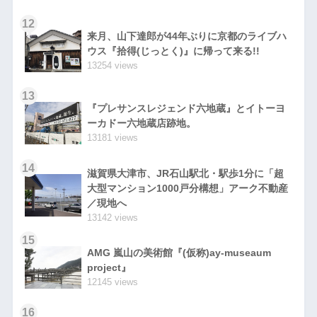
12
来月、山下達郎が44年ぶりに京都のライブハ
ウス『拾得(じっとく)』に帰って来る!!
13254 views
13
『プレサンスレジェンド六地蔵』とイトーヨ
ーカドー六地蔵店跡地。
13181 views
14
滋賀県大津市、JR石山駅北・駅歩1分に「超
大型マンション1000戸分構想」アーク不動産
／現地へ
13142 views
15
AMG 嵐山の美術館『(仮称)ay-museaum
project』
12145 views
16