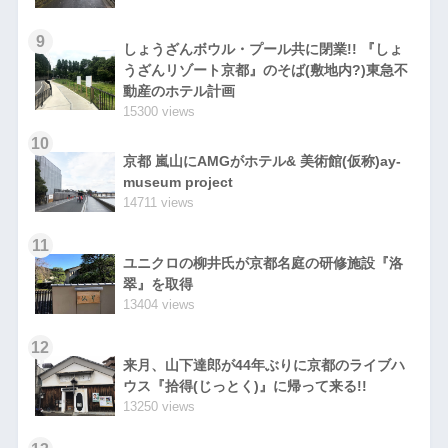
9
しょうざんボウル・プール共に閉業!! 『しょ
うざんリゾート京都』のそば(敷地内?)東急不
動産のホテル計画
15300 views
10
京都 嵐山にAMGがホテル& 美術館(仮称)ay-
museum project
14711 views
11
ユニクロの柳井氏が京都名庭の研修施設『洛
翠』を取得
13404 views
12
来月、山下達郎が44年ぶりに京都のライブハ
ウス『拾得(じっとく)』に帰って来る!!
13250 views