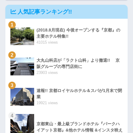
人気記事ランキング!!
1
(2018.8月現在) 今後オープンする『京都』の
主要ホテル特集!!
41015 views
2
大丸山科店が「ラクト山科」より撤退!! 京
阪グループの専門店街に
23903 views
3
速報!! 京都ロイヤルホテル＆スパが1月末で閉
業
19921 views
4
京都東山・最上級ブランドホテル『パークハ
イアット京都』&他ホテル情報 &インスタ映え