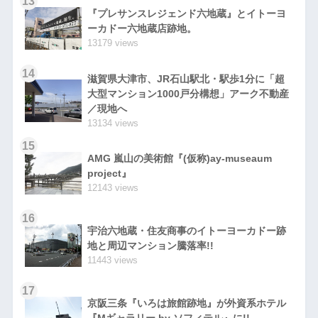
13
『プレサンスレジェンド六地蔵』とイトーヨ
ーカドー六地蔵店跡地。
13179 views
14
滋賀県大津市、JR石山駅北・駅歩1分に「超
大型マンション1000戸分構想」アーク不動産
／現地へ
13134 views
15
AMG 嵐山の美術館『(仮称)ay-museaum
project』
12143 views
16
宇治六地蔵・住友商事のイトーヨーカドー跡
地と周辺マンション騰落率!!
11443 views
17
京阪三条『いろは旅館跡地』が外資系ホテル