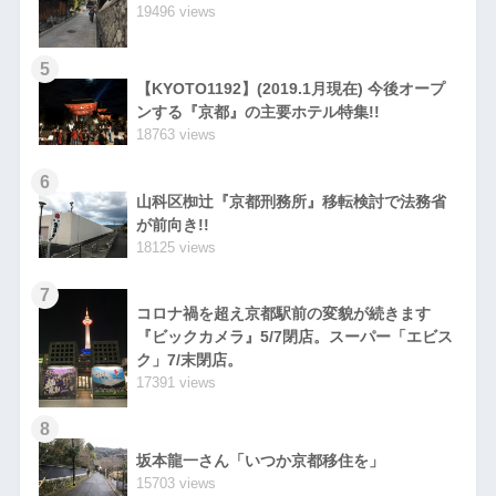
19496 views
5
【KYOTO1192】(2019.1月現在) 今後オープ
ンする『京都』の主要ホテル特集!!
18763 views
6
山科区椥辻『京都刑務所』移転検討で法務省
が前向き!!
18125 views
7
コロナ禍を超え京都駅前の変貌が続きます
『ビックカメラ』5/7閉店。スーパー「エビス
ク」7/末閉店。
17391 views
8
坂本龍一さん「いつか京都移住を」
15703 views