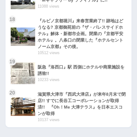
『Mギャラリー by ソフィテル』に!!
11088 views
18
『ルビノ京都堀川』来春営業終了!! 跡地はど
うなる? 京都御苑前の『ザ・パレスサイドホ
テル』解体・新都市企画。閉業の『京都平安
ホテル』。八条口の閉業した『ホテルセント
ノーム京都』その後。
10512 views
19
阪急『洛西口』駅 西側にホテルや商業施設を
誘致!!
10233 views
20
滋賀県大津市『西武大津店』が来年8月末で閉
店!! すでに長谷工コーポレーションが取得
済!! 『Oh！Me 大津テラス』を日本エスコ
ンが取得
10137 views