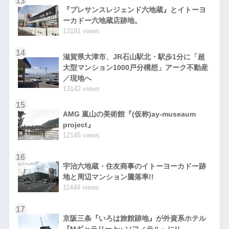
13
『プレサンスレジェンド六地蔵』とイトーヨ
ーカドー六地蔵店跡地。
13181 views
14
滋賀県大津市、JR石山駅北・駅歩1分に「超
大型マンション1000戸分構想」アーク不動産
／現地へ
13142 views
15
AMG 嵐山の美術館『(仮称)ay-museaum
project』
12145 views
16
宇治六地蔵・住友商事のイトーヨーカドー跡
地と周辺マンション騰落率!!
11449 views
17
京阪三条『いろは旅館跡地』が外資系ホテル