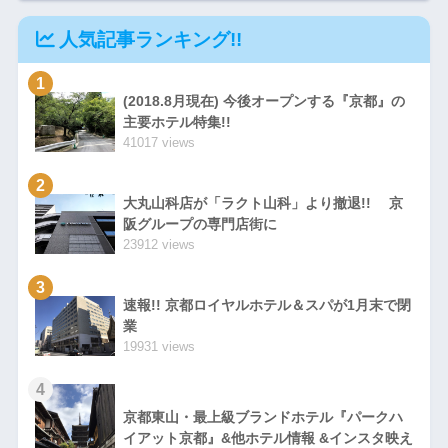
人気記事ランキング!!
1
(2018.8月現在) 今後オープンする『京都』の
主要ホテル特集!!
41017 views
2
大丸山科店が「ラクト山科」より撤退!! 京
阪グループの専門店街に
23912 views
3
速報!! 京都ロイヤルホテル＆スパが1月末で閉
業
19931 views
4
京都東山・最上級ブランドホテル『パークハ
イアット京都』&他ホテル情報 &インスタ映え