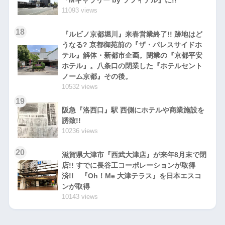
『Mギャラリー by ソフィテル』に!!
11093 views
18
『ルビノ京都堀川』来春営業終了!! 跡地はど
うなる? 京都御苑前の『ザ・パレスサイドホ
テル』解体・新都市企画。閉業の『京都平安
ホテル』。八条口の閉業した『ホテルセント
ノーム京都』その後。
10532 views
19
阪急『洛西口』駅 西側にホテルや商業施設を
誘致!!
10236 views
20
滋賀県大津市『西武大津店』が来年8月末で閉
店!! すでに長谷工コーポレーションが取得
済!! 『Oh！Me 大津テラス』を日本エスコ
ンが取得
10143 views