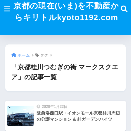
京都の現在(いま)を不動産か
らキリトルkyoto1192.com
ホーム
タグ
「京都桂川つむぎの街 マークスクエ
ア」の記事一覧
2020年1月22日
阪急洛西口駅・イオンモール京都桂川周辺
の分譲マンション & 桂ガーデンハイツ