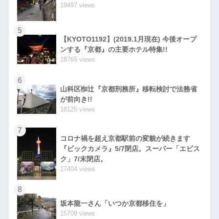
19497 views
5
【KYOTO1192】(2019.1月現在) 今後オープ
ンする『京都』の主要ホテル特集!!
18765 views
6
山科区椥辻『京都刑務所』移転検討で法務省
が前向き!!
18125 views
7
コロナ禍を超え京都駅前の変貌が続きます
『ビックカメラ』5/7閉店。スーパー「エビス
ク」7/末閉店。
17404 views
8
坂本龍一さん「いつか京都移住を」
15709 views