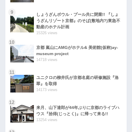
9
しょうざんボウル・プール共に閉業!! 『しょ
うざんリゾート京都』のそば(敷地内?)東急不
動産のホテル計画
15326 views
10
京都 嵐山にAMGがホテル& 美術館(仮称)ay-
museum project
14718 views
11
ユニクロの柳井氏が京都名庭の研修施設『洛
翠』を取得
14173 views
12
来月、山下達郎が44年ぶりに京都のライブハ
ウス『拾得(じっとく)』に帰って来る!!
13254 views