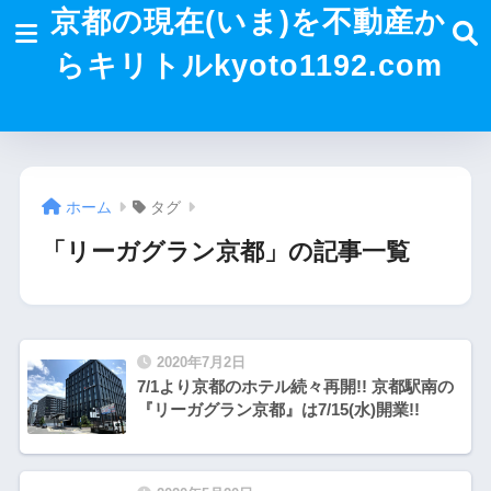
京都の現在(いま)を不動産か
らキリトルkyoto1192.com
ホーム
タグ
「リーガグラン京都」の記事一覧
2020年7月2日
7/1より京都のホテル続々再開!! 京都駅南の
『リーガグラン京都』は7/15(水)開業!!