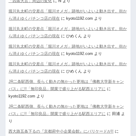
「四条大宮」周辺の変化
に
nl
より
堀川丸太町の交差点「堀川オメガ」跡地がいよいよ動き出す。街か
ら消えゆくパチンコ店の現在
に
kyoto1192.com
より
堀川丸太町の交差点「堀川オメガ」跡地がいよいよ動き出す。街か
ら消えゆくパチンコ店の現在
に
ひめくん
より
堀川丸太町の交差点「堀川オメガ」跡地がいよいよ動き出す。街か
ら消えゆくパチンコ店の現在
に
kyoto1192.com
より
堀川丸太町の交差点「堀川オメガ」跡地がいよいよ動き出す。街か
ら消えゆくパチンコ店の現在
に
ひめくん
より
JR二条駅西側、長らく動きの無かった更地は『佛教大学新キャン
パス』に!!「無印良品」開業で盛り上がる駅西エリアに
に
kyoto1192.com
より
JR二条駅西側、長らく動きの無かった更地は『佛教大学新キャン
パス』に!!「無印良品」開業で盛り上がる駅西エリアに
に
田浦
よ
り
西大路五条下るの『京都府中小企業会館』にバリケードが!!
に