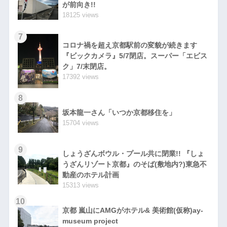
が前向き!!
18125 views
7
コロナ禍を超え京都駅前の変貌が続きます
『ビックカメラ』5/7閉店。スーパー「エビス
ク」7/末閉店。
17392 views
8
坂本龍一さん「いつか京都移住を」
15704 views
9
しょうざんボウル・プール共に閉業!! 『しょ
うざんリゾート京都』のそば(敷地内?)東急不
動産のホテル計画
15313 views
10
京都 嵐山にAMGがホテル& 美術館(仮称)ay-
museum project