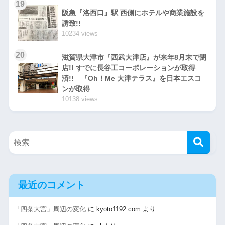
19
阪急『洛西口』駅 西側にホテルや商業施設を
誘致!!
10234 views
20
滋賀県大津市『西武大津店』が来年8月末で閉
店!! すでに長谷工コーポレーションが取得
済!! 『Oh！Me 大津テラス』を日本エスコ
ンが取得
10138 views
最近のコメント
「四条大宮」周辺の変化
に
kyoto1192.com
より