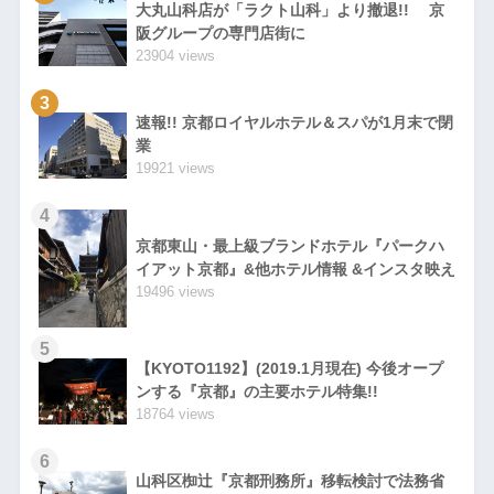
大丸山科店が「ラクト山科」より撤退!! 京
阪グループの専門店街に
23904 views
3
速報!! 京都ロイヤルホテル＆スパが1月末で閉
業
19921 views
4
京都東山・最上級ブランドホテル『パークハ
イアット京都』&他ホテル情報 &インスタ映え
19496 views
5
【KYOTO1192】(2019.1月現在) 今後オープ
ンする『京都』の主要ホテル特集!!
18764 views
6
山科区椥辻『京都刑務所』移転検討で法務省