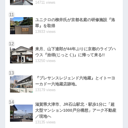
14711 views
11
ユニクロの柳井氏が京都名庭の研修施設『洛
翠』を取得
13933 views
12
来月、山下達郎が44年ぶりに京都のライブハ
ウス『拾得(じっとく)』に帰って来る!!
13250 views
13
『プレサンスレジェンド六地蔵』とイトーヨ
ーカドー六地蔵店跡地。
13179 views
14
滋賀県大津市、JR石山駅北・駅歩1分に「超
大型マンション1000戸分構想」アーク不動産
／現地へ
13135 views