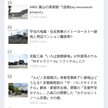
15
AMG 嵐山の美術館『(仮称)ay-museaum
project』
12143 views
16
宇治六地蔵・住友商事のイトーヨーカドー跡
地と周辺マンション騰落率!!
11443 views
17
京阪三条『いろは旅館跡地』が外資系ホテル
『Mギャラリー by ソフィテル』に!!
11088 views
18
『ルビノ京都堀川』来春営業終了!! 跡地はど
うなる? 京都御苑前の『ザ・パレスサイドホ
テル』解体・新都市企画。閉業の『京都平安
ホテル』。八条口の閉業した『ホテルセント
ノーム京都』その後。
10523 views