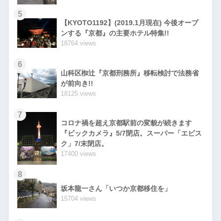
5
【KYOTO1192】(2019.1月現在) 今後オープ
ンする『京都』の主要ホテル特集!!
18764 views
6
山科区椥辻『京都刑務所』移転検討で法務省
が前向き!!
18125 views
7
コロナ禍を超え京都駅前の変貌が続きます
『ビックカメラ』5/7閉店。スーパー「エビス
ク」7/末閉店。
17400 views
8
坂本龍一さん「いつか京都移住を」
15704 views