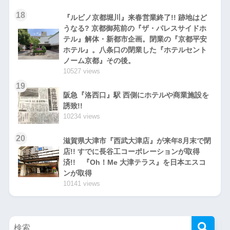
18
『ルビノ京都堀川』来春営業終了!! 跡地はど
うなる? 京都御苑前の『ザ・パレスサイドホ
テル』解体・新都市企画。閉業の『京都平安
ホテル』。八条口の閉業した『ホテルセント
ノーム京都』その後。
10527 views
19
阪急『洛西口』駅 西側にホテルや商業施設を
誘致!!
10234 views
20
滋賀県大津市『西武大津店』が来年8月末で閉
店!! すでに長谷工コーポレーションが取得
済!! 『Oh！Me 大津テラス』を日本エスコ
ンが取得
10141 views