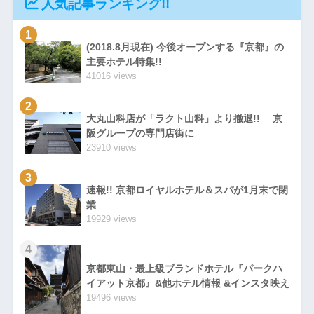
人気記事ランキング!!
1
(2018.8月現在) 今後オープンする『京都』の
主要ホテル特集!!
41016 views
2
大丸山科店が「ラクト山科」より撤退!! 京
阪グループの専門店街に
23910 views
3
速報!! 京都ロイヤルホテル＆スパが1月末で閉
業
19929 views
4
京都東山・最上級ブランドホテル『パークハ
イアット京都』&他ホテル情報 &インスタ映え
19496 views