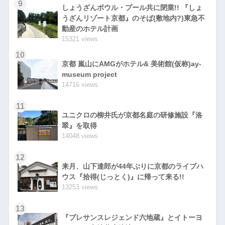
9
しょうざんボウル・プール共に閉業!! 『しょ
うざんリゾート京都』のそば(敷地内?)東急不
動産のホテル計画
15321 views
10
京都 嵐山にAMGがホテル& 美術館(仮称)ay-
museum project
14716 views
11
ユニクロの柳井氏が京都名庭の研修施設『洛
翠』を取得
14048 views
12
来月、山下達郎が44年ぶりに京都のライブハ
ウス『拾得(じっとく)』に帰って来る!!
13253 views
13
『プレサンスレジェンド六地蔵』とイトーヨ