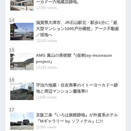
ーカドー六地蔵店跡地。
13180 views
14
滋賀県大津市、JR石山駅北・駅歩1分に「超
大型マンション1000戸分構想」アーク不動産
／現地へ
13140 views
15
AMG 嵐山の美術館『(仮称)ay-museaum
project』
12143 views
16
宇治六地蔵・住友商事のイトーヨーカドー跡
地と周辺マンション騰落率!!
11449 views
17
京阪三条『いろは旅館跡地』が外資系ホテル
『Mギャラリー by ソフィテル』に!!
11093 views