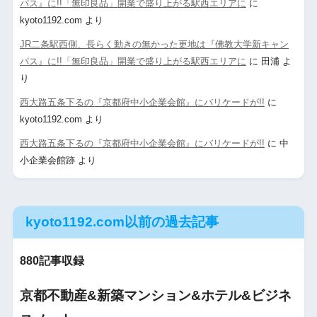
パス』に!!「無印良品」開業で盛り上がる駅西エリアに
に
kyoto1192.com
より
JR二条駅西側、長らく動きの無かった更地は『佛教大学新キャン
パス』に!!「無印良品」開業で盛り上がる駅西エリアに
に
田浦
よ
り
西大路五条下るの『京都府中小企業会館』にバリケードが!!
に
kyoto1192.com
より
西大路五条下るの『京都府中小企業会館』にバリケードが!!
に
中
小企業会館跡
より
kyoto1192.com以前の過去記事
880記事収録
京都不動産&新築マンション&ホテル&ビジネ