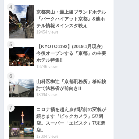
4
京都東山・最上級ブランドホテル
『パークハイアット京都』&他ホ
テル情報 &インスタ映え
19454 views
5
【KYOTO1192】(2019.1月現在)
今後オープンする『京都』の主要
ホテル特集!!
18746 views
6
山科区椥辻『京都刑務所』移転検
討で法務省が前向き!!
18094 views
7
コロナ禍を超え京都駅前の変貌が
続きます『ビックカメラ』5/7閉
店。スーパー「エビスク」7/末閉
店。
17304 views