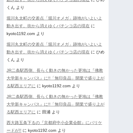
くん
より
堀川丸太町の交差点「堀川オメガ」跡地がいよいよ
動き出す。街から消えゆくパチンコ店の現在
に
kyoto1192.com
より
堀川丸太町の交差点「堀川オメガ」跡地がいよいよ
動き出す。街から消えゆくパチンコ店の現在
に
ひめ
くん
より
JR二条駅西側、長らく動きの無かった更地は『佛教
大学新キャンパス』に!!「無印良品」開業で盛り上が
る駅西エリアに
に
kyoto1192.com
より
JR二条駅西側、長らく動きの無かった更地は『佛教
大学新キャンパス』に!!「無印良品」開業で盛り上が
る駅西エリアに
に
田浦
より
西大路五条下るの『京都府中小企業会館』にバリケ
ードが!!
に
kyoto1192.com
より