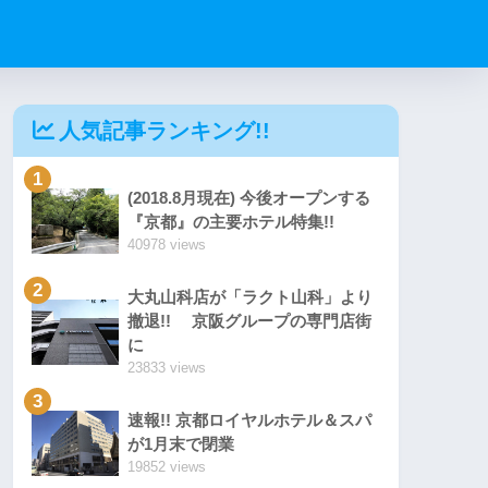
人気記事ランキング!!
1
(2018.8月現在) 今後オープンする
『京都』の主要ホテル特集!!
40978 views
2
大丸山科店が「ラクト山科」より
撤退!! 京阪グループの専門店街
に
23833 views
3
速報!! 京都ロイヤルホテル＆スパ
が1月末で閉業
19852 views