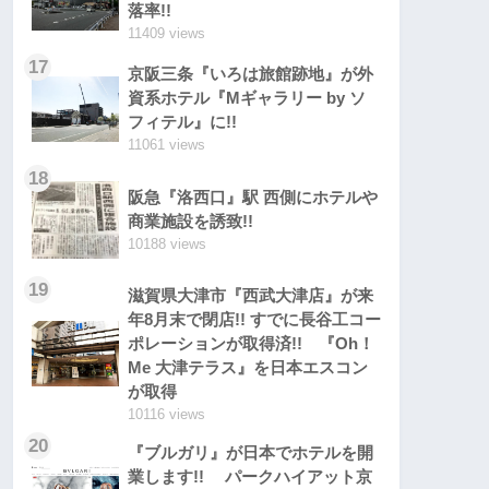
落率!!
11409 views
17
京阪三条『いろは旅館跡地』が外
資系ホテル『Mギャラリー by ソ
フィテル』に!!
11061 views
18
阪急『洛西口』駅 西側にホテルや
商業施設を誘致!!
10188 views
19
滋賀県大津市『西武大津店』が来
年8月末で閉店!! すでに長谷工コー
ポレーションが取得済!! 『Oh！
Me 大津テラス』を日本エスコン
が取得
10116 views
20
『ブルガリ』が日本でホテルを開
業します!! パークハイアット京