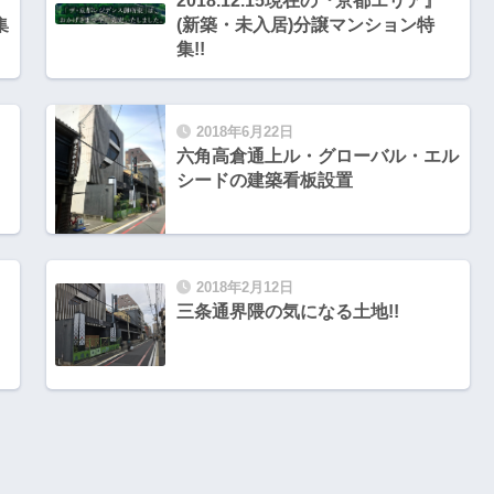
2018.12.15現在の『京都エリア』
集
(新築・未入居)分譲マンション特
集!!
2018年6月22日
六角高倉通上ル・グローバル・エル
シードの建築看板設置
2018年2月12日
三条通界隈の気になる土地!!