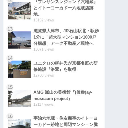
『プレサンスレジェンド六地蔵』
とイトーヨーカドー六地蔵店跡
地。
13152 views
13
滋賀県大津市、JR石山駅北・駅歩
1分に「超大型マンション1000戸
分構想」アーク不動産／現地へ
13071 views
14
ユニクロの柳井氏が京都名庭の研
修施設『洛翠』を取得
12780 views
15
AMG 嵐山の美術館『(仮称)ay-
museaum project』
12117 views
16
宇治六地蔵・住友商事のイトーヨ
ーカドー跡地と周辺マンション騰