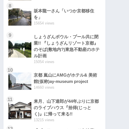
8
坂本龍一さん「いつか京都移住
を」
15654 views
9
しょうざんボウル・プール共に閉
業!! 『しょうざんリゾート京都』
のそば(敷地内?)東急不動産のホテ
ル計画
15054 views
10
京都 嵐山にAMGがホテル& 美術
館(仮称)ay-museum project
14660 views
11
来月、山下達郎が44年ぶりに京都
のライブハウス『拾得(じっと
く)』に帰って来る!!
13215 views
12