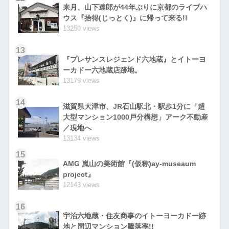
来月、山下達郎が44年ぶりに京都のライブハ
ウス『拾得(じっとく)』に帰って来る!!
13250 views
13
『プレサンスレジェンド六地蔵』とイトーヨ
ーカドー六地蔵店跡地。
13179 views
14
滋賀県大津市、JR石山駅北・駅歩1分に「超
大型マンション1000戸分構想」アーク不動産
／現地へ
13134 views
15
AMG 嵐山の美術館『(仮称)ay-museaum
project』
12143 views
16
宇治六地蔵・住友商事のイトーヨーカドー跡
地と周辺マンション騰落率!!