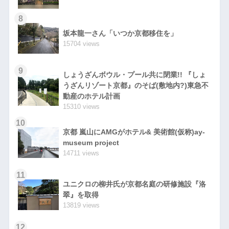
8
坂本龍一さん「いつか京都移住を」
15704 views
9
しょうざんボウル・プール共に閉業!! 『しょ
うざんリゾート京都』のそば(敷地内?)東急不
動産のホテル計画
15310 views
10
京都 嵐山にAMGがホテル& 美術館(仮称)ay-
museum project
14711 views
11
ユニクロの柳井氏が京都名庭の研修施設『洛
翠』を取得
13819 views
12