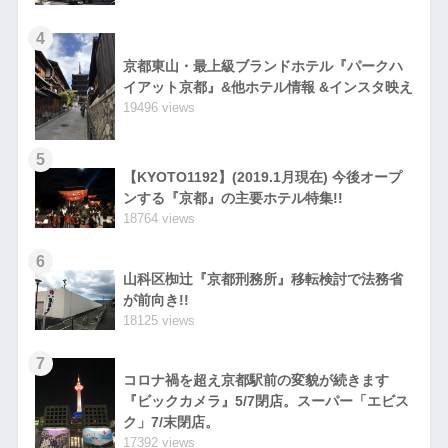
4
京都東山・最上級ブランドホテル『パークハ
イアット京都』&他ホテル情報 &インスタ映え
19496 views
5
【KYOTO1192】(2019.1月現在) 今後オープ
ンする『京都』の主要ホテル特集!!
18764 views
6
山科区椥辻『京都刑務所』移転検討で法務省
が前向き!!
18125 views
7
コロナ禍を超え京都駅前の変貌が続きます
『ビックカメラ』5/7閉店。スーパー「エビス
ク」7/末閉店。
17392 views