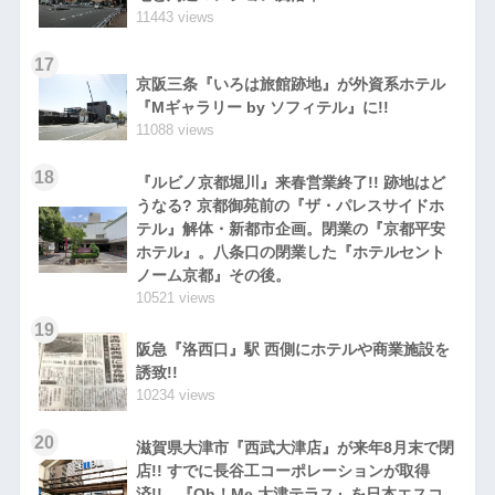
11443 views
17
京阪三条『いろは旅館跡地』が外資系ホテル
『Mギャラリー by ソフィテル』に!!
11088 views
18
『ルビノ京都堀川』来春営業終了!! 跡地はど
うなる? 京都御苑前の『ザ・パレスサイドホ
テル』解体・新都市企画。閉業の『京都平安
ホテル』。八条口の閉業した『ホテルセント
ノーム京都』その後。
10521 views
19
阪急『洛西口』駅 西側にホテルや商業施設を
誘致!!
10234 views
20
滋賀県大津市『西武大津店』が来年8月末で閉
店!! すでに長谷工コーポレーションが取得
済!! 『Oh！Me 大津テラス』を日本エスコ