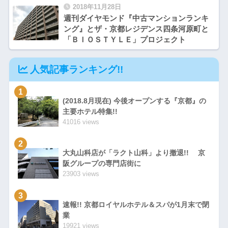
2018年11月28日
週刊ダイヤモンド『中古マンションランキ
ング』とザ・京都レジデンス四条河原町と
「ＢＩＯＳＴＹＬＥ」プロジェクト
人気記事ランキング!!
1
(2018.8月現在) 今後オープンする『京都』の
主要ホテル特集!!
41016 views
2
大丸山科店が「ラクト山科」より撤退!! 京
阪グループの専門店街に
23903 views
3
速報!! 京都ロイヤルホテル＆スパが1月末で閉
業
19921 views