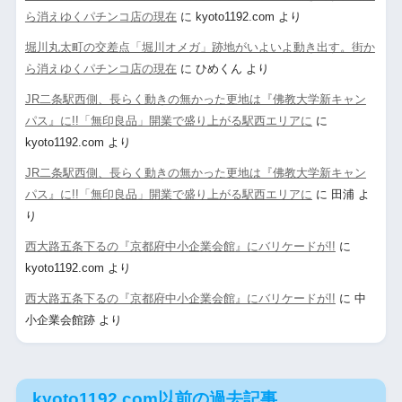
ら消えゆくパチンコ店の現在
に
kyoto1192.com
より
堀川丸太町の交差点「堀川オメガ」跡地がいよいよ動き出す。街か
ら消えゆくパチンコ店の現在
に
ひめくん
より
JR二条駅西側、長らく動きの無かった更地は『佛教大学新キャン
パス』に!!「無印良品」開業で盛り上がる駅西エリアに
に
kyoto1192.com
より
JR二条駅西側、長らく動きの無かった更地は『佛教大学新キャン
パス』に!!「無印良品」開業で盛り上がる駅西エリアに
に
田浦
よ
り
西大路五条下るの『京都府中小企業会館』にバリケードが!!
に
kyoto1192.com
より
西大路五条下るの『京都府中小企業会館』にバリケードが!!
に
中
小企業会館跡
より
kyoto1192.com以前の過去記事