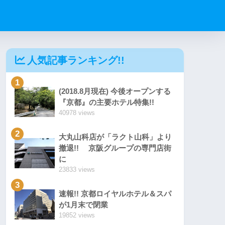
人気記事ランキング!!
1
(2018.8月現在) 今後オープンする
『京都』の主要ホテル特集!!
40978 views
2
大丸山科店が「ラクト山科」より
撤退!! 京阪グループの専門店街
に
23833 views
3
速報!! 京都ロイヤルホテル＆スパ
が1月末で閉業
19852 views