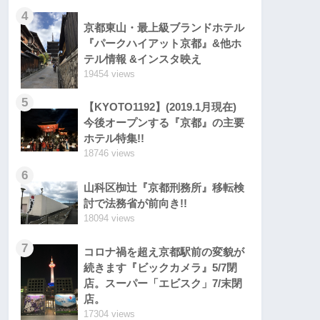
4
京都東山・最上級ブランドホテル
『パークハイアット京都』&他ホ
テル情報 &インスタ映え
19454 views
5
【KYOTO1192】(2019.1月現在)
今後オープンする『京都』の主要
ホテル特集!!
18746 views
6
山科区椥辻『京都刑務所』移転検
討で法務省が前向き!!
18094 views
7
コロナ禍を超え京都駅前の変貌が
続きます『ビックカメラ』5/7閉
店。スーパー「エビスク」7/末閉
店。
17304 views