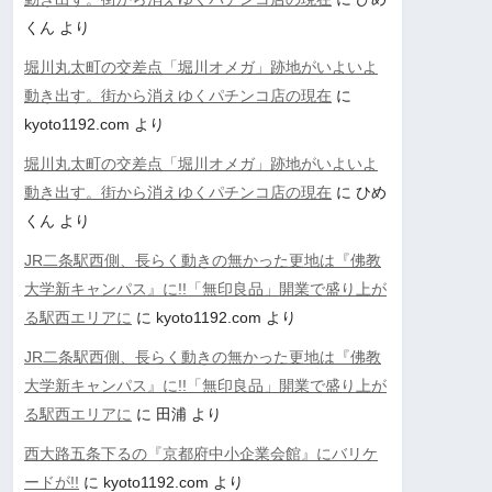
くん
より
堀川丸太町の交差点「堀川オメガ」跡地がいよいよ
動き出す。街から消えゆくパチンコ店の現在
に
kyoto1192.com
より
堀川丸太町の交差点「堀川オメガ」跡地がいよいよ
動き出す。街から消えゆくパチンコ店の現在
に
ひめ
くん
より
JR二条駅西側、長らく動きの無かった更地は『佛教
大学新キャンパス』に!!「無印良品」開業で盛り上が
る駅西エリアに
に
kyoto1192.com
より
JR二条駅西側、長らく動きの無かった更地は『佛教
大学新キャンパス』に!!「無印良品」開業で盛り上が
る駅西エリアに
に
田浦
より
西大路五条下るの『京都府中小企業会館』にバリケ
ードが!!
に
kyoto1192.com
より