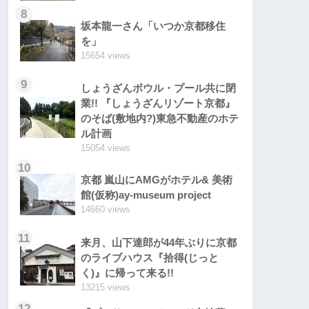
8
坂本龍一さん「いつか京都移住
を」
15654 views
9
しょうざんボウル・プール共に閉
業!! 『しょうざんリゾート京都』
のそば(敷地内?)東急不動産のホテ
ル計画
15054 views
10
京都 嵐山にAMGがホテル& 美術
館(仮称)ay-museum project
14660 views
11
来月、山下達郎が44年ぶりに京都
のライブハウス『拾得(じっと
く)』に帰って来る!!
13215 views
12