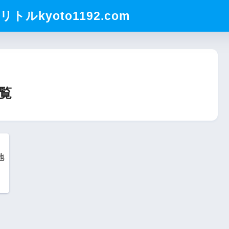
ルkyoto1192.com
覧
地