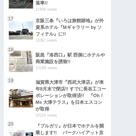
落率!!
11409 views
17
京阪三条『いろは旅館跡地』が外
資系ホテル『Mギャラリー by ソ
フィテル』に!!
11061 views
18
阪急『洛西口』駅 西側にホテルや
商業施設を誘致!!
10188 views
19
滋賀県大津市『西武大津店』が来
年8月末で閉店!! すでに長谷工コー
ポレーションが取得済!! 『Oh！
Me 大津テラス』を日本エスコン
が取得
10116 views
20
『ブルガリ』が日本でホテルを開
業します!! パークハイアット京