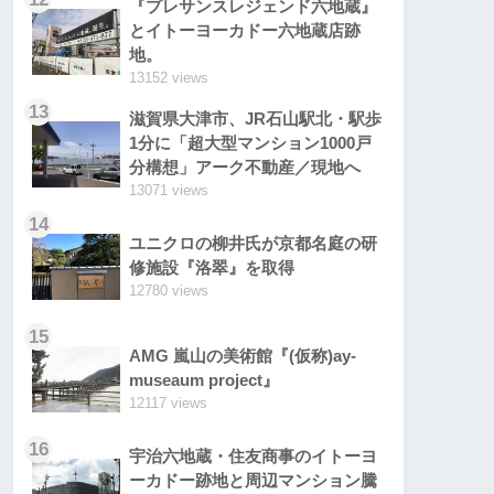
『プレサンスレジェンド六地蔵』
とイトーヨーカドー六地蔵店跡
地。
13152 views
13
滋賀県大津市、JR石山駅北・駅歩
1分に「超大型マンション1000戸
分構想」アーク不動産／現地へ
13071 views
14
ユニクロの柳井氏が京都名庭の研
修施設『洛翠』を取得
12780 views
15
AMG 嵐山の美術館『(仮称)ay-
museaum project』
12117 views
16
宇治六地蔵・住友商事のイトーヨ
ーカドー跡地と周辺マンション騰