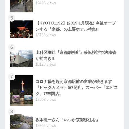
19496 views
5
【KYOTO1192】(2019.1月現在) 今後オープ
ンする『京都』の主要ホテル特集!!
18763 views
6
山科区椥辻『京都刑務所』移転検討で法務省
が前向き!!
18125 views
7
コロナ禍を超え京都駅前の変貌が続きます
『ビックカメラ』5/7閉店。スーパー「エビス
ク」7/末閉店。
17392 views
8
坂本龍一さん「いつか京都移住を」
15704 views