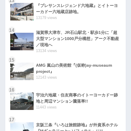
13
『プレサンスレジェンド六地蔵』とイトーヨ
ーカドー六地蔵店跡地。
13179 views
14
滋賀県大津市、JR石山駅北・駅歩1分に「超
大型マンション1000戸分構想」アーク不動産
／現地へ
13134 views
15
AMG 嵐山の美術館『(仮称)ay-museaum
project』
12143 views
16
宇治六地蔵・住友商事のイトーヨーカドー跡
地と周辺マンション騰落率!!
11443 views
17
京阪三条『いろは旅館跡地』が外資系ホテル