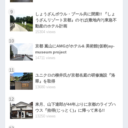
9
しょうざんボウル・プール共に閉業!! 『しょ
うざんリゾート京都』のそば(敷地内?)東急不
動産のホテル計画
15304 views
10
京都 嵐山にAMGがホテル& 美術館(仮称)ay-
museum project
14711 views
11
ユニクロの柳井氏が京都名庭の研修施設『洛
翠』を取得
13680 views
12
来月、山下達郎が44年ぶりに京都のライブハ
ウス『拾得(じっとく)』に帰って来る!!
13250 views