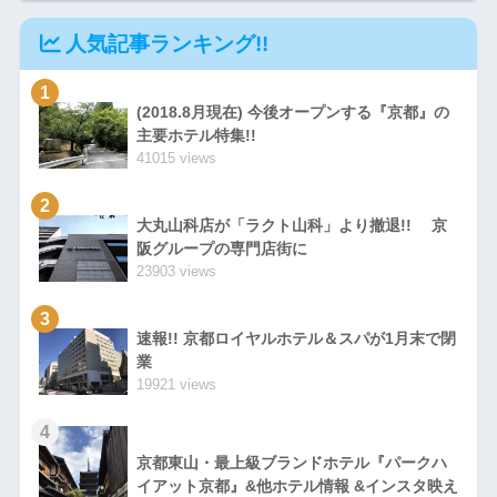
人気記事ランキング!!
1
(2018.8月現在) 今後オープンする『京都』の
主要ホテル特集!!
41015 views
2
大丸山科店が「ラクト山科」より撤退!! 京
阪グループの専門店街に
23903 views
3
速報!! 京都ロイヤルホテル＆スパが1月末で閉
業
19921 views
4
京都東山・最上級ブランドホテル『パークハ
イアット京都』&他ホテル情報 &インスタ映え