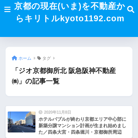
京都の現在(いま)を不動産か
らキリトルkyoto1192.com
ホーム
タグ
「ジオ京都御所北 阪急阪神不動産
㈱」の記事一覧
2020年11月8日
ホテルバブルが終わり京都エリア中心部に
新築分譲マンション計画が生まれ始めまし
た／四条大宮・四条堀川・京都御所周辺