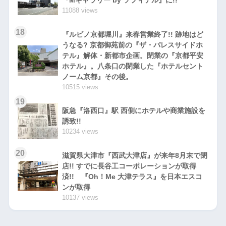
『Mギャラリー by ソフィテル』に!!
11088 views
18
『ルビノ京都堀川』来春営業終了!! 跡地はど
うなる? 京都御苑前の『ザ・パレスサイドホ
テル』解体・新都市企画。閉業の『京都平安
ホテル』。八条口の閉業した『ホテルセント
ノーム京都』その後。
10515 views
19
阪急『洛西口』駅 西側にホテルや商業施設を
誘致!!
10234 views
20
滋賀県大津市『西武大津店』が来年8月末で閉
店!! すでに長谷工コーポレーションが取得
済!! 『Oh！Me 大津テラス』を日本エスコ
ンが取得
10137 views