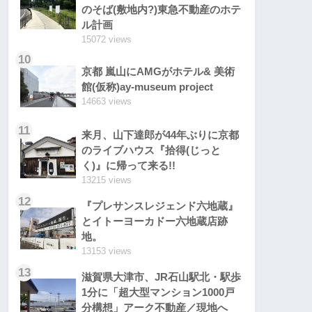
のそば(敷地内?)東急不動産のホテ
ル計画
15072 views
10
京都 嵐山にAMGがホテル& 美術
館(仮称)ay-museum project
14663 views
11
来月、山下達郎が44年ぶりに京都
のライブハウス『拾得(じっと
く)』に帰って来る!!
13215 views
12
『プレサンスレジェンド六地蔵』
とイトーヨーカドー六地蔵店跡
地。
13153 views
13
滋賀県大津市、JR石山駅北・駅歩
1分に「超大型マンション1000戸
分構想」アーク不動産／現地へ