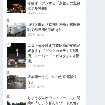
今後オープンする『京都』の主要
ホテル特集!!
18746 views
6
山科区椥辻『京都刑務所』移転検
討で法務省が前向き!!
18094 views
7
コロナ禍を超え京都駅前の変貌が
続きます『ビックカメラ』5/7閉
店。スーパー「エビスク」7/末閉
店。
17308 views
8
坂本龍一さん「いつか京都移住
を」
15657 views
9
しょうざんボウル・プール共に閉
業!! 『しょうざんリゾート京都』