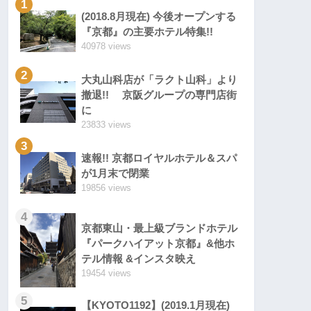
1
(2018.8月現在) 今後オープンする
『京都』の主要ホテル特集!!
40978 views
2
大丸山科店が「ラクト山科」より
撤退!! 京阪グループの専門店街
に
23833 views
3
速報!! 京都ロイヤルホテル＆スパ
が1月末で閉業
19856 views
4
京都東山・最上級ブランドホテル
『パークハイアット京都』&他ホ
テル情報 &インスタ映え
19454 views
5
【KYOTO1192】(2019.1月現在)