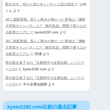
動き出す。街から消えゆくパチンコ店の現在
に
ひめ
くん
より
JR二条駅西側、長らく動きの無かった更地は『佛教
大学新キャンパス』に!!「無印良品」開業で盛り上が
る駅西エリアに
に
kyoto1192.com
より
JR二条駅西側、長らく動きの無かった更地は『佛教
大学新キャンパス』に!!「無印良品」開業で盛り上が
る駅西エリアに
に
田浦
より
西大路五条下るの『京都府中小企業会館』にバリケ
ードが!!
に
kyoto1192.com
より
西大路五条下るの『京都府中小企業会館』にバリケ
ードが!!
に
中小企業会館跡
より
kyoto1192.com以前の過去記事