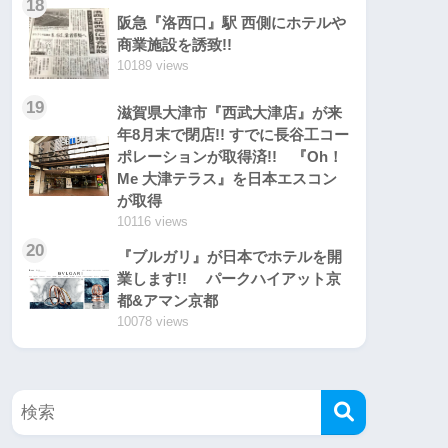
18
阪急『洛西口』駅 西側にホテルや
商業施設を誘致!!
10189 views
19
滋賀県大津市『西武大津店』が来
年8月末で閉店!! すでに長谷工コー
ポレーションが取得済!! 『Oh！
Me 大津テラス』を日本エスコン
が取得
10116 views
20
『ブルガリ』が日本でホテルを開
業します!! パークハイアット京
都&アマン京都
10078 views