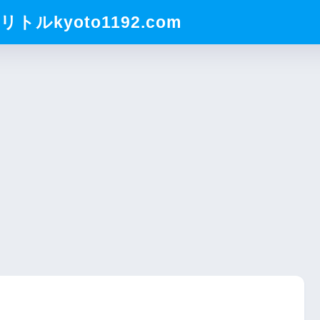
ルkyoto1192.com