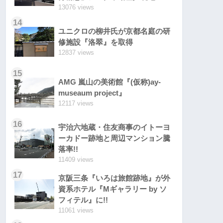
13076 views
14
ユニクロの柳井氏が京都名庭の研
修施設『洛翠』を取得
12837 views
15
AMG 嵐山の美術館『(仮称)ay-
museaum project』
12117 views
16
宇治六地蔵・住友商事のイトーヨ
ーカドー跡地と周辺マンション騰
落率!!
11409 views
17
京阪三条『いろは旅館跡地』が外
資系ホテル『Mギャラリー by ソ
フィテル』に!!
11061 views