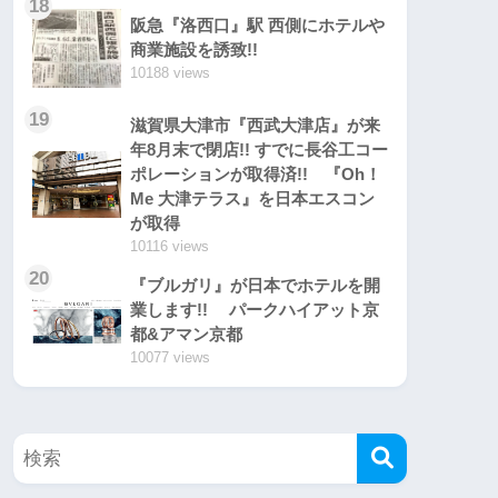
18
阪急『洛西口』駅 西側にホテルや
商業施設を誘致!!
10188 views
19
滋賀県大津市『西武大津店』が来
年8月末で閉店!! すでに長谷工コー
ポレーションが取得済!! 『Oh！
Me 大津テラス』を日本エスコン
が取得
10116 views
20
『ブルガリ』が日本でホテルを開
業します!! パークハイアット京
都&アマン京都
10077 views