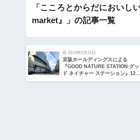
「こころとからだにおいしいマ
market』」の記事一覧
2019年5月15日
京阪ホールディングスによる
『GOOD NATURE STATION グッ
ド ネイチャー ステーション』12
開業に先立ち5 /18 (土)19(日)
「GOOD NATURE」を提案するイ
ベント「こころとからだにおいし
マルシェ『GOOD NATURE
market』」 が京阪電車・三条駅前
で開催!!