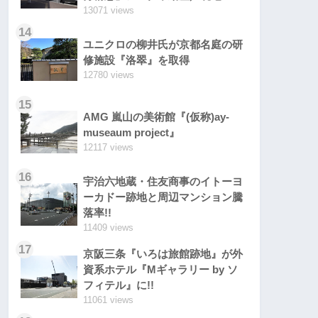
13071 views
14
ユニクロの柳井氏が京都名庭の研
修施設『洛翠』を取得
12780 views
15
AMG 嵐山の美術館『(仮称)ay-
museaum project』
12117 views
16
宇治六地蔵・住友商事のイトーヨ
ーカドー跡地と周辺マンション騰
落率!!
11409 views
17
京阪三条『いろは旅館跡地』が外
資系ホテル『Mギャラリー by ソ
フィテル』に!!
11061 views