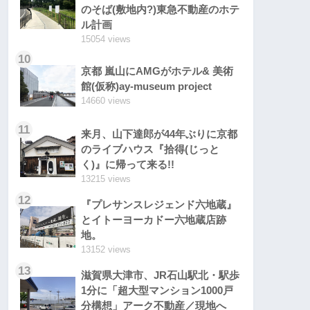
のそば(敷地内?)東急不動産のホテ
ル計画
15054 views
10
京都 嵐山にAMGがホテル& 美術
館(仮称)ay-museum project
14660 views
11
来月、山下達郎が44年ぶりに京都
のライブハウス『拾得(じっと
く)』に帰って来る!!
13215 views
12
『プレサンスレジェンド六地蔵』
とイトーヨーカドー六地蔵店跡
地。
13152 views
13
滋賀県大津市、JR石山駅北・駅歩
1分に「超大型マンション1000戸
分構想」アーク不動産／現地へ