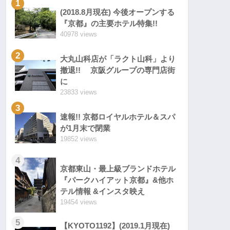
1
(2018.8月現在) 今後オープンする
『京都』の主要ホテル特集!!
40978 views
2
大丸山科店が「ラクト山科」より
撤退!! 京阪グループの専門店街
に
23833 views
3
速報!! 京都ロイヤルホテル＆スパ
が1月末で閉業
19852 views
4
京都東山・最上級ブランドホテル
『パークハイアット京都』&他ホ
テル情報 &インスタ映え
19454 views
5
【KYOTO1192】(2019.1月現在)