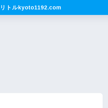
ルkyoto1192.com