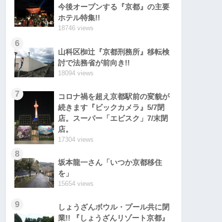
今後オープンする『京都』の主要
ホテル特集!!
18746 views
6
山科区椥辻『京都刑務所』移転検
討で法務省が前向き!!
18094 views
7
コロナ禍を超え京都駅前の変貌が
続きます『ビックカメラ』5/7閉
店。スーパー「エビスク」7/末閉
店。
17304 views
8
坂本龍一さん「いつか京都移住
を」
15654 views
9
しょうざんボウル・プール共に閉
業!! 『しょうざんリゾート京都』