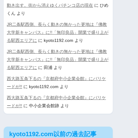
動き出す。街から消えゆくパチンコ店の現在
に
ひめ
くん
より
JR二条駅西側、長らく動きの無かった更地は『佛教
大学新キャンパス』に!!「無印良品」開業で盛り上が
る駅西エリアに
に
kyoto1192.com
より
JR二条駅西側、長らく動きの無かった更地は『佛教
大学新キャンパス』に!!「無印良品」開業で盛り上が
る駅西エリアに
に
田浦
より
西大路五条下るの『京都府中小企業会館』にバリケ
ードが!!
に
kyoto1192.com
より
西大路五条下るの『京都府中小企業会館』にバリケ
ードが!!
に
中小企業会館跡
より
kyoto1192.com以前の過去記事