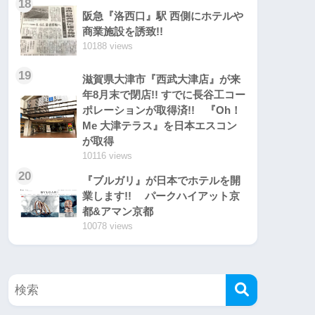
18
阪急『洛西口』駅 西側にホテルや
商業施設を誘致!!
10188 views
19
滋賀県大津市『西武大津店』が来
年8月末で閉店!! すでに長谷工コー
ポレーションが取得済!! 『Oh！
Me 大津テラス』を日本エスコン
が取得
10116 views
20
『ブルガリ』が日本でホテルを開
業します!! パークハイアット京
都&アマン京都
10078 views