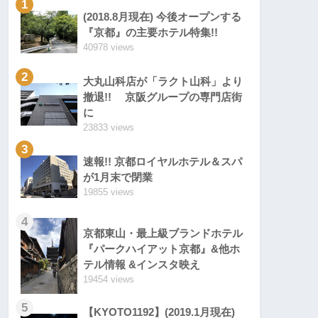
1
(2018.8月現在) 今後オープンする
『京都』の主要ホテル特集!!
40978 views
2
大丸山科店が「ラクト山科」より
撤退!! 京阪グループの専門店街
に
23833 views
3
速報!! 京都ロイヤルホテル＆スパ
が1月末で閉業
19855 views
4
京都東山・最上級ブランドホテル
『パークハイアット京都』&他ホ
テル情報 &インスタ映え
19454 views
5
【KYOTO1192】(2019.1月現在)