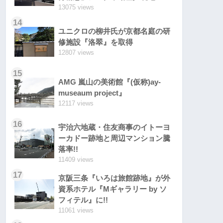
13075 views
14
ユニクロの柳井氏が京都名庭の研
修施設『洛翠』を取得
12807 views
15
AMG 嵐山の美術館『(仮称)ay-
museaum project』
12117 views
16
宇治六地蔵・住友商事のイトーヨ
ーカドー跡地と周辺マンション騰
落率!!
11409 views
17
京阪三条『いろは旅館跡地』が外
資系ホテル『Mギャラリー by ソ
フィテル』に!!
11061 views