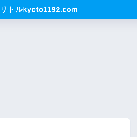
ルkyoto1192.com