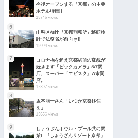
今後オープンする『京都』の主要
ホテル特集!!
18746 views
6
山科区椥辻『京都刑務所』移転検
討で法務省が前向き!!
18094 views
7
コロナ禍を超え京都駅前の変貌が
続きます『ビックカメラ』5/7閉
店。スーパー「エビスク」7/末閉
店。
17307 views
8
坂本龍一さん「いつか京都移住
を」
15656 views
9
しょうざんボウル・プール共に閉
業!! 『しょうざんリゾート京都』