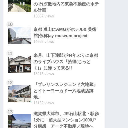
のそば(敷地内?)東急不動産のホテ
ル計画
15057 views
10
京都 嵐山にAMGがホテル& 美術
館(仮称)ay-museum project
14662 views
11
来月、山下達郎が44年ぶりに京都
のライブハウス『拾得(じっと
く)』に帰って来る!!
13215 views
12
『プレサンスレジェンド六地蔵』
とイトーヨーカドー六地蔵店跡
地。
13152 views
13
滋賀県大津市、JR石山駅北・駅歩
1分に「超大型マンション1000戸
分構想」アーク不動産／現地へ