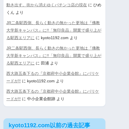
動き出す。街から消えゆくパチンコ店の現在
に
ひめ
くん
より
JR二条駅西側、長らく動きの無かった更地は『佛教
大学新キャンパス』に!!「無印良品」開業で盛り上が
る駅西エリアに
に
kyoto1192.com
より
JR二条駅西側、長らく動きの無かった更地は『佛教
大学新キャンパス』に!!「無印良品」開業で盛り上が
る駅西エリアに
に
田浦
より
西大路五条下るの『京都府中小企業会館』にバリケ
ードが!!
に
kyoto1192.com
より
西大路五条下るの『京都府中小企業会館』にバリケ
ードが!!
に
中小企業会館跡
より
kyoto1192.com以前の過去記事