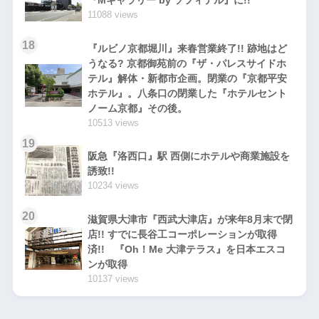
『Mギャラリー by ソフィテル』に!!
11088 views
18
『ルビノ京都堀川』来春営業終了!! 跡地はど
うなる? 京都御苑前の『ザ・パレスサイドホ
テル』解体・新都市企画。閉業の『京都平安
ホテル』。八条口の閉業した『ホテルセント
ノーム京都』その後。
10513 views
19
阪急『洛西口』駅 西側にホテルや商業施設を
誘致!!
10234 views
20
滋賀県大津市『西武大津店』が来年8月末で閉
店!! すでに長谷工コーポレーションが取得
済!! 『Oh！Me 大津テラス』を日本エスコ
ンが取得
10137 views