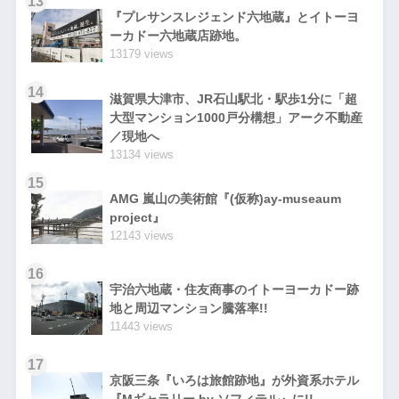
13
『プレサンスレジェンド六地蔵』とイトーヨ
ーカドー六地蔵店跡地。
13179 views
14
滋賀県大津市、JR石山駅北・駅歩1分に「超
大型マンション1000戸分構想」アーク不動産
／現地へ
13134 views
15
AMG 嵐山の美術館『(仮称)ay-museaum
project』
12143 views
16
宇治六地蔵・住友商事のイトーヨーカドー跡
地と周辺マンション騰落率!!
11443 views
17
京阪三条『いろは旅館跡地』が外資系ホテル