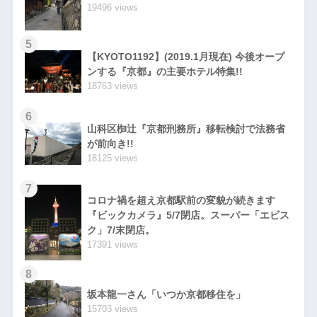
19496 views
5
【KYOTO1192】(2019.1月現在) 今後オープ
ンする『京都』の主要ホテル特集!!
18763 views
6
山科区椥辻『京都刑務所』移転検討で法務省
が前向き!!
18125 views
7
コロナ禍を超え京都駅前の変貌が続きます
『ビックカメラ』5/7閉店。スーパー「エビス
ク」7/末閉店。
17391 views
8
坂本龍一さん「いつか京都移住を」
15703 views