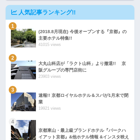
Furo(ルフロ)』
人気記事ランキング!!
1
(2018.8月現在) 今後オープンする『京都』の
主要ホテル特集!!
41015 views
2
大丸山科店が「ラクト山科」より撤退!! 京
阪グループの専門店街に
23903 views
3
速報!! 京都ロイヤルホテル＆スパが1月末で閉
業
19921 views
4
京都東山・最上級ブランドホテル『パークハ
イアット京都』&他ホテル情報 &インスタ映え