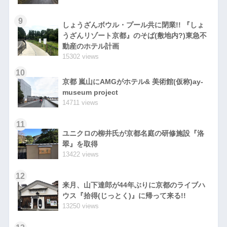
9
しょうざんボウル・プール共に閉業!! 『しょ
うざんリゾート京都』のそば(敷地内?)東急不
動産のホテル計画
15302 views
10
京都 嵐山にAMGがホテル& 美術館(仮称)ay-
museum project
14711 views
11
ユニクロの柳井氏が京都名庭の研修施設『洛
翠』を取得
13422 views
12
来月、山下達郎が44年ぶりに京都のライブハ
ウス『拾得(じっとく)』に帰って来る!!
13250 views