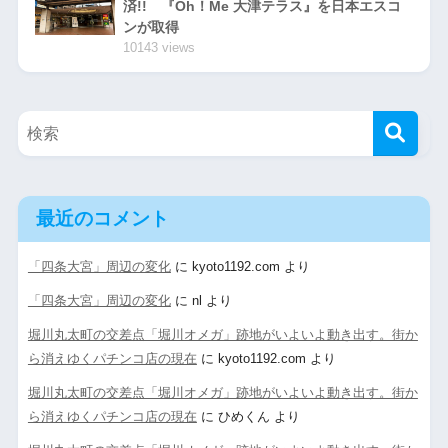
済!! 『Oh！Me 大津テラス』を日本エスコ
ンが取得
10143 views
最近のコメント
「四条大宮」周辺の変化
に
kyoto1192.com
より
「四条大宮」周辺の変化
に
nl
より
堀川丸太町の交差点「堀川オメガ」跡地がいよいよ動き出す。街か
ら消えゆくパチンコ店の現在
に
kyoto1192.com
より
堀川丸太町の交差点「堀川オメガ」跡地がいよいよ動き出す。街か
ら消えゆくパチンコ店の現在
に
ひめくん
より