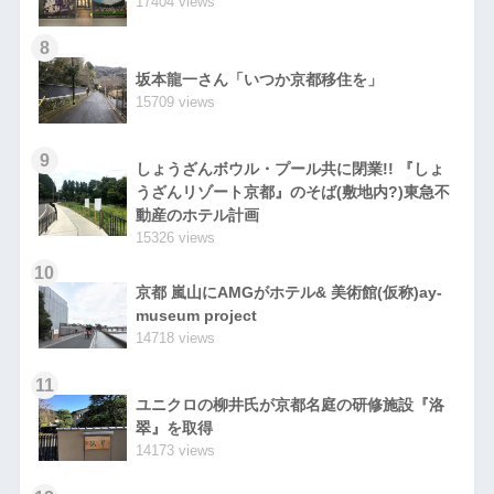
17404 views
8
坂本龍一さん「いつか京都移住を」
15709 views
9
しょうざんボウル・プール共に閉業!! 『しょ
うざんリゾート京都』のそば(敷地内?)東急不
動産のホテル計画
15326 views
10
京都 嵐山にAMGがホテル& 美術館(仮称)ay-
museum project
14718 views
11
ユニクロの柳井氏が京都名庭の研修施設『洛
翠』を取得
14173 views