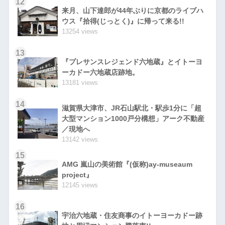
12
来月、山下達郎が44年ぶりに京都のライブハ
ウス『拾得(じっとく)』に帰って来る!!
13254 views
13
『プレサンスレジェンド六地蔵』とイトーヨ
ーカドー六地蔵店跡地。
13181 views
14
滋賀県大津市、JR石山駅北・駅歩1分に「超
大型マンション1000戸分構想」アーク不動産
／現地へ
13142 views
15
AMG 嵐山の美術館『(仮称)ay-museaum
project』
12145 views
16
宇治六地蔵・住友商事のイトーヨーカドー跡