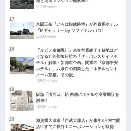
地と周辺マンション騰落率!!
11449 views
17
京阪三条『いろは旅館跡地』が外資系ホテル
『Mギャラリー by ソフィテル』に!!
11093 views
18
『ルビノ京都堀川』来春営業終了!! 跡地はど
うなる? 京都御苑前の『ザ・パレスサイドホ
テル』解体・新都市企画。閉業の『京都平安
ホテル』。八条口の閉業した『ホテルセント
ノーム京都』その後。
10532 views
19
阪急『洛西口』駅 西側にホテルや商業施設を
誘致!!
10236 views
20
滋賀県大津市『西武大津店』が来年8月末で閉
店!! すでに長谷工コーポレーションが取得