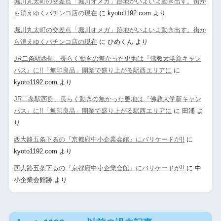
堀川丸太町の交差点「堀川オメガ」跡地がいよいよ動き出す。街か
ら消えゆくパチンコ店の現在
に
kyoto1192.com
より
堀川丸太町の交差点「堀川オメガ」跡地がいよいよ動き出す。街か
ら消えゆくパチンコ店の現在
に
ひめくん
より
JR二条駅西側、長らく動きの無かった更地は『佛教大学新キャン
パス』に!!「無印良品」開業で盛り上がる駅西エリアに
に
kyoto1192.com
より
JR二条駅西側、長らく動きの無かった更地は『佛教大学新キャン
パス』に!!「無印良品」開業で盛り上がる駅西エリアに
に
田浦
よ
り
西大路五条下るの『京都府中小企業会館』にバリケードが!!
に
kyoto1192.com
より
西大路五条下るの『京都府中小企業会館』にバリケードが!!
に
中
小企業会館跡
より