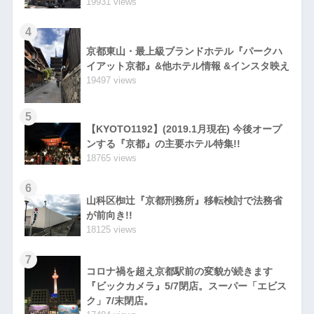
19931 views
4
京都東山・最上級ブランドホテル『パークハ
イアット京都』&他ホテル情報 &インスタ映え
19497 views
5
【KYOTO1192】(2019.1月現在) 今後オープ
ンする『京都』の主要ホテル特集!!
18765 views
6
山科区椥辻『京都刑務所』移転検討で法務省
が前向き!!
18125 views
7
コロナ禍を超え京都駅前の変貌が続きます
『ビックカメラ』5/7閉店。スーパー「エビス
ク」7/末閉店。