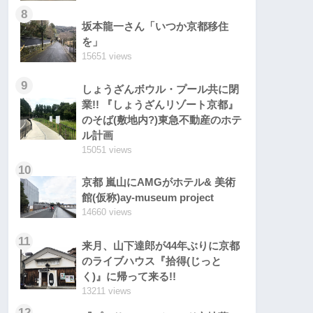
8
坂本龍一さん「いつか京都移住
を」
15651 views
9
しょうざんボウル・プール共に閉
業!! 『しょうざんリゾート京都』
のそば(敷地内?)東急不動産のホテ
ル計画
15051 views
10
京都 嵐山にAMGがホテル& 美術
館(仮称)ay-museum project
14660 views
11
来月、山下達郎が44年ぶりに京都
のライブハウス『拾得(じっと
く)』に帰って来る!!
13211 views
12