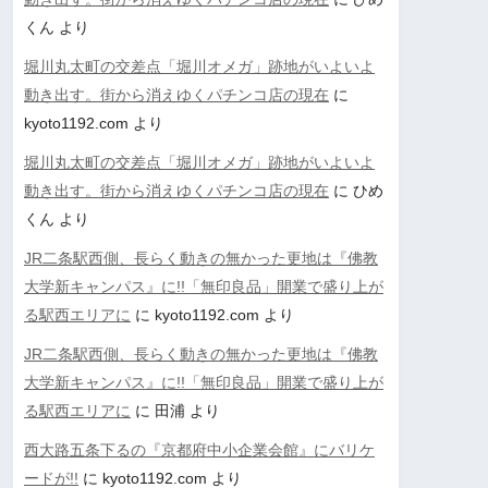
くん
より
堀川丸太町の交差点「堀川オメガ」跡地がいよいよ
動き出す。街から消えゆくパチンコ店の現在
に
kyoto1192.com
より
堀川丸太町の交差点「堀川オメガ」跡地がいよいよ
動き出す。街から消えゆくパチンコ店の現在
に
ひめ
くん
より
JR二条駅西側、長らく動きの無かった更地は『佛教
大学新キャンパス』に!!「無印良品」開業で盛り上が
る駅西エリアに
に
kyoto1192.com
より
JR二条駅西側、長らく動きの無かった更地は『佛教
大学新キャンパス』に!!「無印良品」開業で盛り上が
る駅西エリアに
に
田浦
より
西大路五条下るの『京都府中小企業会館』にバリケ
ードが!!
に
kyoto1192.com
より