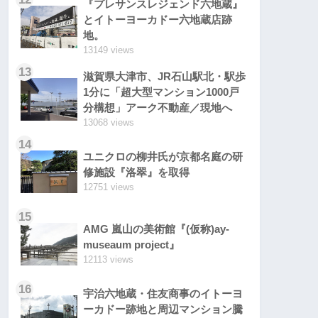
『プレサンスレジェンド六地蔵』
とイトーヨーカドー六地蔵店跡
地。
13149 views
13
滋賀県大津市、JR石山駅北・駅歩
1分に「超大型マンション1000戸
分構想」アーク不動産／現地へ
13068 views
14
ユニクロの柳井氏が京都名庭の研
修施設『洛翠』を取得
12751 views
15
AMG 嵐山の美術館『(仮称)ay-
museaum project』
12113 views
16
宇治六地蔵・住友商事のイトーヨ
ーカドー跡地と周辺マンション騰