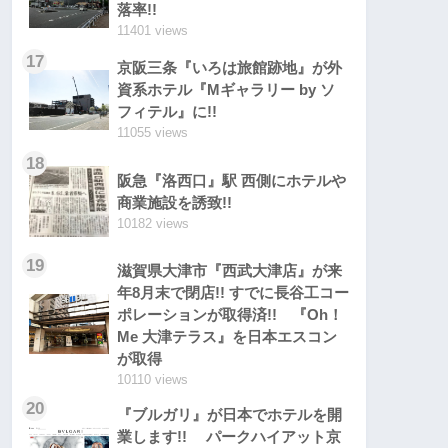
落率!!
11401 views
17
京阪三条『いろは旅館跡地』が外
資系ホテル『Mギャラリー by ソ
フィテル』に!!
11055 views
18
阪急『洛西口』駅 西側にホテルや
商業施設を誘致!!
10182 views
19
滋賀県大津市『西武大津店』が来
年8月末で閉店!! すでに長谷工コー
ポレーションが取得済!! 『Oh！
Me 大津テラス』を日本エスコン
が取得
10110 views
20
『ブルガリ』が日本でホテルを開
業します!! パークハイアット京