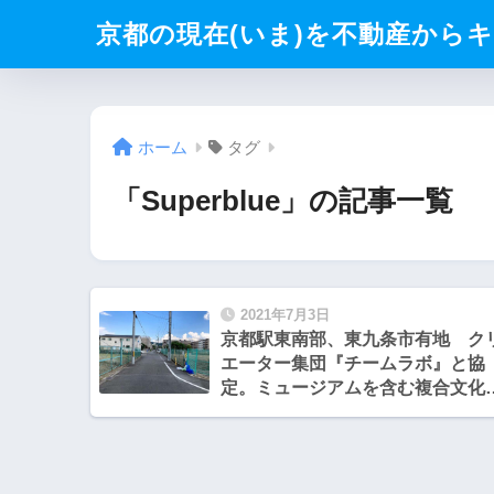
京都の現在(いま)を不動産からキリト
ホーム
タグ
「Superblue」の記事一覧
2021年7月3日
京都駅東南部、東九条市有地 ク
エーター集団『チームラボ』と協
定。ミュージアムを含む複合文化
設と現代アート団体「スーパーブ
ー」の展示施設