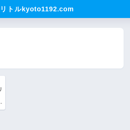
ルkyoto1192.com
リ
施
ル