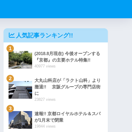
人気記事ランキング!!
1
(2018.8月現在) 今後オープンする
『京都』の主要ホテル特集!!
40977 views
2
大丸山科店が「ラクト山科」より
撤退!! 京阪グループの専門店街
に
23827 views
3
速報!! 京都ロイヤルホテル＆スパ
が1月末で閉業
19844 views