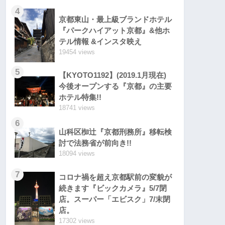
4
京都東山・最上級ブランドホテル
『パークハイアット京都』&他ホ
テル情報 &インスタ映え
19454 views
5
【KYOTO1192】(2019.1月現在)
今後オープンする『京都』の主要
ホテル特集!!
18741 views
6
山科区椥辻『京都刑務所』移転検
討で法務省が前向き!!
18094 views
7
コロナ禍を超え京都駅前の変貌が
続きます『ビックカメラ』5/7閉
店。スーパー「エビスク」7/末閉
店。
17302 views